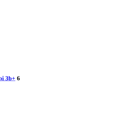
pi 3b+
6