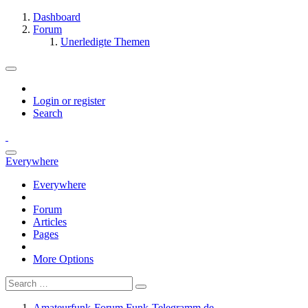
Dashboard
Forum
Unerledigte Themen
Login or register
Search
Everywhere
Everywhere
Forum
Articles
Pages
More Options
Amateurfunk-Forum Funk-Telegramm.de