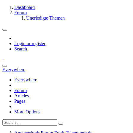
Dashboard
Forum
Unerledigte Themen
Login or register
Search
Everywhere
Everywhere
Forum
Articles
Pages
More Options
Amateurfunk-Forum Funk-Telegramm.de