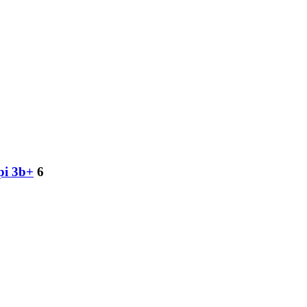
pi 3b+
6