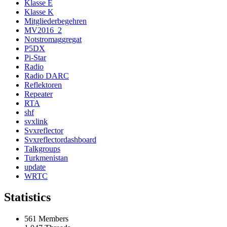
Klasse E
Klasse K
Mitgliederbegehren
MV2016_2
Notstromaggregat
P5DX
Pi-Star
Radio
Radio DARC
Reflektoren
Repeater
RTA
shf
svxlink
Svxreflector
Svxreflectordashboard
Talkgroups
Turkmenistan
update
WRTC
Statistics
561 Members