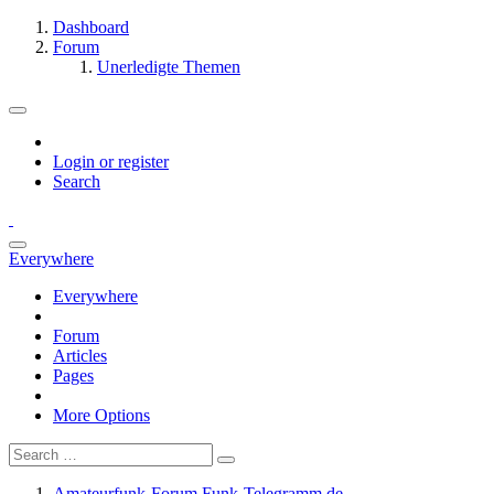
Dashboard
Forum
Unerledigte Themen
Login or register
Search
Everywhere
Everywhere
Forum
Articles
Pages
More Options
Amateurfunk-Forum Funk-Telegramm.de