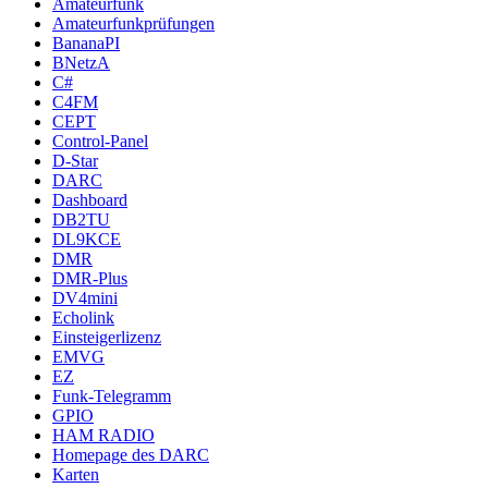
Amateurfunk
Amateurfunkprüfungen
BananaPI
BNetzA
C#
C4FM
CEPT
Control-Panel
D-Star
DARC
Dashboard
DB2TU
DL9KCE
DMR
DMR-Plus
DV4mini
Echolink
Einsteigerlizenz
EMVG
EZ
Funk-Telegramm
GPIO
HAM RADIO
Homepage des DARC
Karten