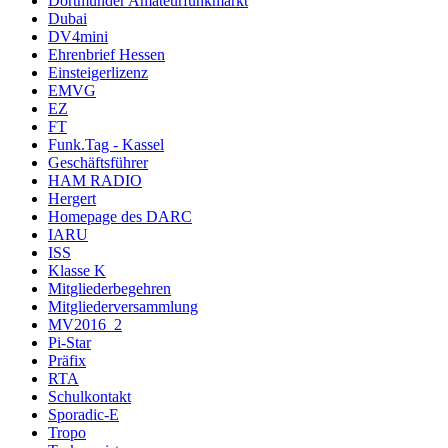
Dortmunder Amateurfunkmarkt
Dubai
DV4mini
Ehrenbrief Hessen
Einsteigerlizenz
EMVG
EZ
FT
Funk.Tag - Kassel
Geschäftsführer
HAM RADIO
Hergert
Homepage des DARC
IARU
ISS
Klasse K
Mitgliederbegehren
Mitgliederversammlung
MV2016_2
Pi-Star
Präfix
RTA
Schulkontakt
Sporadic-E
Tropo