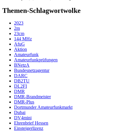
Themen-Schlagwortwolke
2023
2m
23cm
144 MHz
AfuG
Aktion
Amateurfunk
Amateurfunkprüfungen
BNetzA
Bundesnetzagentur
DARC
DB2TU
DL2FI
DMR
DMR-Brandmeister
DMR-Plus
Dortmunder Amateurfunkmarkt
Dubai
DV4mini
Ehrenbrief Hessen
Einsteigerlizenz