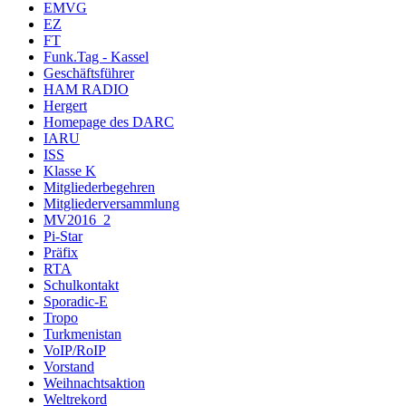
EMVG
EZ
FT
Funk.Tag - Kassel
Geschäftsführer
HAM RADIO
Hergert
Homepage des DARC
IARU
ISS
Klasse K
Mitgliederbegehren
Mitgliederversammlung
MV2016_2
Pi-Star
Präfix
RTA
Schulkontakt
Sporadic-E
Tropo
Turkmenistan
VoIP/RoIP
Vorstand
Weihnachtsaktion
Weltrekord