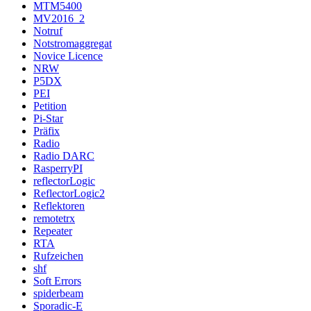
MTM5400
MV2016_2
Notruf
Notstromaggregat
Novice Licence
NRW
P5DX
PEI
Petition
Pi-Star
Präfix
Radio
Radio DARC
RasperryPI
reflectorLogic
ReflectorLogic2
Reflektoren
remotetrx
Repeater
RTA
Rufzeichen
shf
Soft Errors
spiderbeam
Sporadic-E