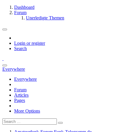
Dashboard
Forum
Unerledigte Themen
Login or register
Search
Everywhere
Everywhere
Forum
Articles
Pages
More Options
Amateurfunk-Forum Funk-Telegramm.de