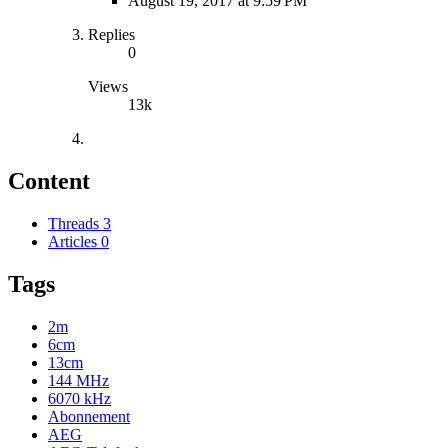
August 19, 2017 at 9:59 PM
Replies
0
Views
13k
Content
Threads
3
Articles
0
Tags
2m
6cm
13cm
144 MHz
6070 kHz
Abonnement
AEG