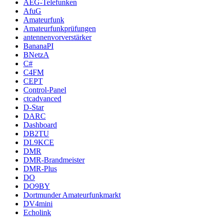
AEG-Telefunken
AfuG
Amateurfunk
Amateurfunkprüfungen
antennenvorverstärker
BananaPI
BNetzA
C#
C4FM
CEPT
Control-Panel
ctcadvanced
D-Star
DARC
Dashboard
DB2TU
DL9KCE
DMR
DMR-Brandmeister
DMR-Plus
DO
DO9BY
Dortmunder Amateurfunkmarkt
DV4mini
Echolink