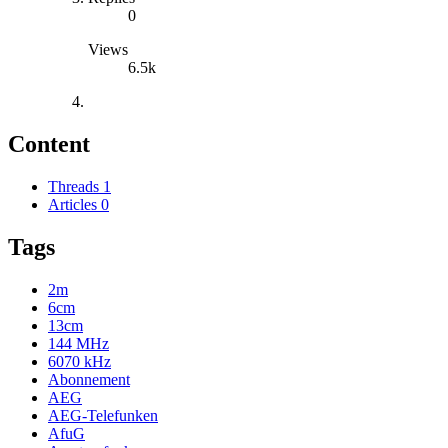
0
Views
6.5k
Content
Threads
1
Articles
0
Tags
2m
6cm
13cm
144 MHz
6070 kHz
Abonnement
AEG
AEG-Telefunken
AfuG