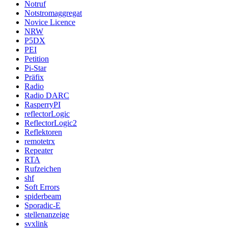
Notruf
Notstromaggregat
Novice Licence
NRW
P5DX
PEI
Petition
Pi-Star
Präfix
Radio
Radio DARC
RasperryPI
reflectorLogic
ReflectorLogic2
Reflektoren
remotetrx
Repeater
RTA
Rufzeichen
shf
Soft Errors
spiderbeam
Sporadic-E
stellenanzeige
svxlink