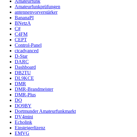
Amateurfunk
Amateurfunkprüfungen
antennenvorverstärker
BananaPI
BNetzA
C#
C4FM
CEPT
Control-Panel
ctcadvanced
D-Star
DARC
Dashboard
DB2TU
DL9KCE
DMR
DMR-Brandmeister
DMR-Plus
DO
DO9BY
Dortmunder Amateurfunkmarkt
DV4mini
Echolink
Einsteigerlizenz
EMVG