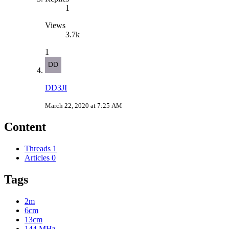
1
Views
3.7k
1
DD3JI
March 22, 2020 at 7:25 AM
Content
Threads
1
Articles
0
Tags
2m
6cm
13cm
144 MHz