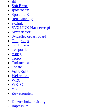
shf
Soft Errors
spiderbeam
Sporadic-E
stellenanzeige
svxlink
SVXLINK Hamserverpi
Svxreflector
Svxreflectordashboard
Talkgroups
Telefunken
Teleport 9
testing
Tropo
Turkmenistan
update
VoIP/RoIP
Weltrekord
WRC
WRTC
Y8
Zuweisungen
Datenschutzerklärung
Impressum