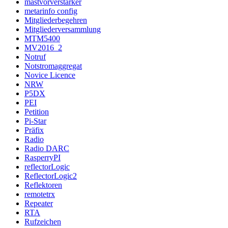
mastvorverstärker
metarinfo config
Mitgliederbegehren
Mitgliederversammlung
MTM5400
MV2016_2
Notruf
Notstromaggregat
Novice Licence
NRW
P5DX
PEI
Petition
Pi-Star
Präfix
Radio
Radio DARC
RasperryPI
reflectorLogic
ReflectorLogic2
Reflektoren
remotetrx
Repeater
RTA
Rufzeichen