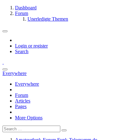
Dashboard
Forum
Unerledigte Themen
Login or register
Search
Everywhere
Everywhere
Forum
Articles
Pages
More Options
Amateurfunk-Forum Funk-Telegramm.de