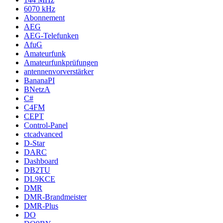
6070 kHz
Abonnement
AEG
AEG-Telefunken
AfuG
Amateurfunk
Amateurfunkprüfungen
antennenvorverstärker
BananaPI
BNetzA
C#
C4FM
CEPT
Control-Panel
ctcadvanced
D-Star
DARC
Dashboard
DB2TU
DL9KCE
DMR
DMR-Brandmeister
DMR-Plus
DO