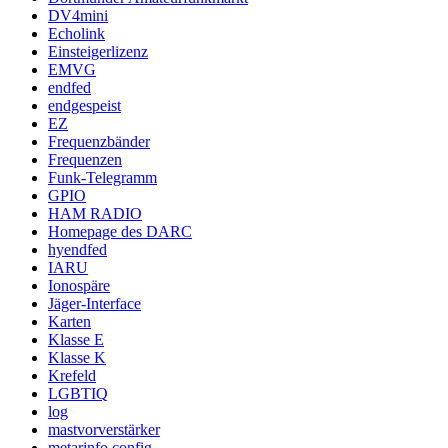
DV4mini
Echolink
Einsteigerlizenz
EMVG
endfed
endgespeist
EZ
Frequenzbänder
Frequenzen
Funk-Telegramm
GPIO
HAM RADIO
Homepage des DARC
hyendfed
IARU
Ionospäre
Jäger-Interface
Karten
Klasse E
Klasse K
Krefeld
LGBTIQ
log
mastvorverstärker
metarinfo config