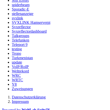
Soft Errors
spiderbeam
Sporadic-E
stellenanzeige
svxlink
SVXLINK Hamserverpi
Svxreflector
Svxreflectordashboard
Talkgroups
Telefunken
Teleport 9
testing
Tropo
Turkmenistan
update
VoIP/RoIP
Weltrekord
WRC
WRTC
Y8
Zuweisungen
Datenschutzerklärung
Impressum
Powered by
WoltLab Suite™