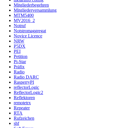
Mitgliederbegehren
Mitgliederversammlung
MTM5400
MV2016_2
Notruf
Notstromaggregat
Novice Licence
NRW
P5DX
PEI
Petition
Pi-Star
Präfix
Radio
Radio DARC
RasperryPI
reflectorLogic
ReflectorLogic2
Reflektoren
remotetrx
Repeater
RTA
Rufzeichen
shf