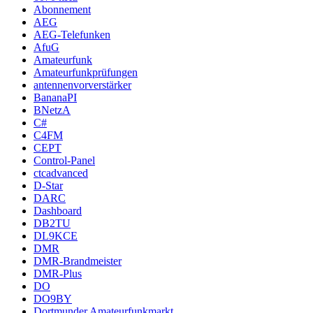
Abonnement
AEG
AEG-Telefunken
AfuG
Amateurfunk
Amateurfunkprüfungen
antennenvorverstärker
BananaPI
BNetzA
C#
C4FM
CEPT
Control-Panel
ctcadvanced
D-Star
DARC
Dashboard
DB2TU
DL9KCE
DMR
DMR-Brandmeister
DMR-Plus
DO
DO9BY
Dortmunder Amateurfunkmarkt