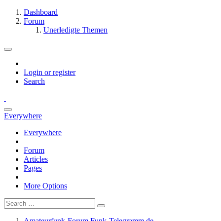
Dashboard
Forum
Unerledigte Themen
Login or register
Search
Everywhere
Everywhere
Forum
Articles
Pages
More Options
Amateurfunk-Forum Funk-Telegramm.de