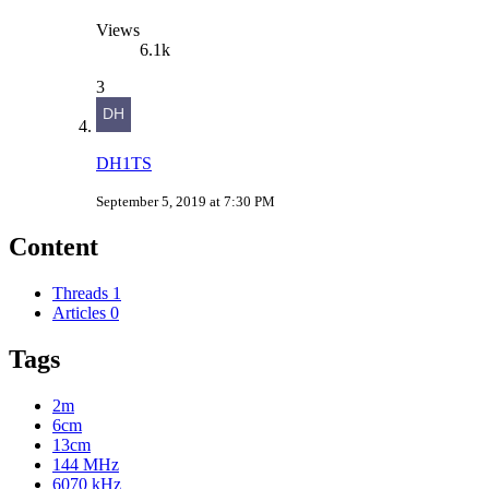
Views
6.1k
3
DH1TS
September 5, 2019 at 7:30 PM
Content
Threads
1
Articles
0
Tags
2m
6cm
13cm
144 MHz
6070 kHz