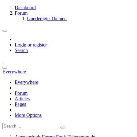
Dashboard
Forum
Unerledigte Themen
Login or register
Search
Everywhere
Everywhere
Forum
Articles
Pages
More Options
Amateurfunk-Forum Funk-Telegramm.de