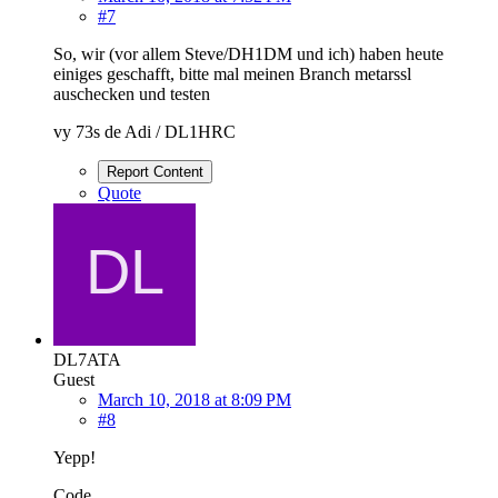
#7
So, wir (vor allem Steve/DH1DM und ich) haben heute
einiges geschafft, bitte mal meinen Branch metarssl
auschecken und testen
vy 73s de Adi / DL1HRC
Report Content
Quote
DL7ATA
Guest
March 10, 2018 at 8:09 PM
#8
Yepp!
Code