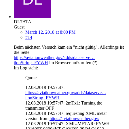
DL7ATA
Guest
March 12, 2018 at 8:00 PM
#14
Beim nächsten Versuch kam ein "nicht gültig". Allerdings ist
die Seite
https://aviationweather.gov/adds/dataserve…
tionString=FYWH
im Browser aufzurufen (?).
Im Log steht:
Quote
12.03.2018 19:57:47:
https://aviationweather.gov/adds/dataserve…
tionString=FYWH
12.03.2018 19:57:47: 2mTx1: Turning the
transmitter OFF
12.03.2018 19:57:47: requesting XML metar
version from
https://aviationweather.gov/
12.03.2018 19:57:47: XML-METAR: FYWH
121600Z 03004KT CAVOK 29/04 Q1022