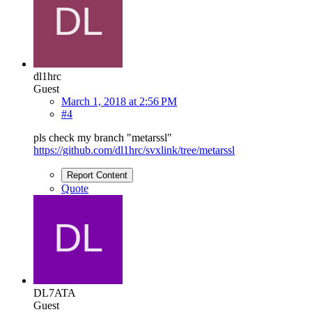
dl1hrc
Guest
March 1, 2018 at 2:56 PM
#4
pls check my branch "metarssl"
https://github.com/dl1hrc/svxlink/tree/metarssl
Report Content
Quote
DL7ATA
Guest