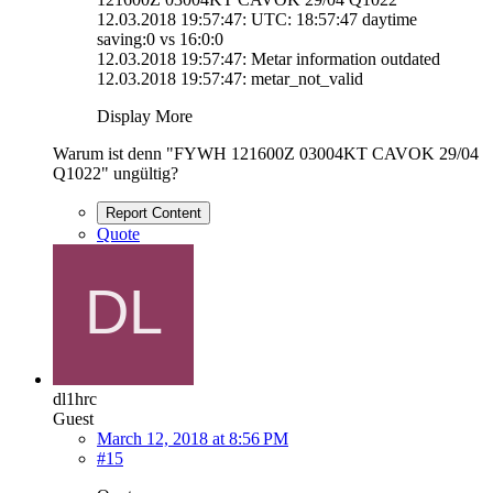
12.03.2018 19:57:47: UTC: 18:57:47 daytime
saving:0 vs 16:0:0
12.03.2018 19:57:47: Metar information outdated
12.03.2018 19:57:47: metar_not_valid
Display More
Warum ist denn "FYWH 121600Z 03004KT CAVOK 29/04
Q1022" ungültig?
Report Content
Quote
dl1hrc
Guest
March 12, 2018 at 8:56 PM
#15