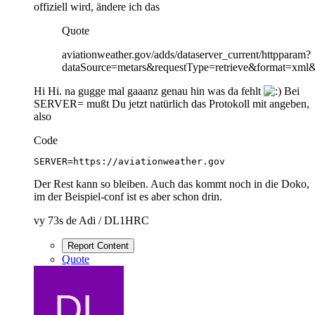
offiziell wird, ändere ich das
Quote
aviationweather.gov/adds/dataserver_current/httpparam?
dataSource=metars&requestType=retrieve&format=xm
Hi Hi. na gugge mal gaaanz genau hin was da fehlt
Bei
SERVER= mußt Du jetzt natürlich das Protokoll mit angeben,
also
Code
SERVER=https://aviationweather.gov
Der Rest kann so bleiben. Auch das kommt noch in die Doko,
im der Beispiel-conf ist es aber schon drin.
vy 73s de Adi / DL1HRC
Report Content
Quote