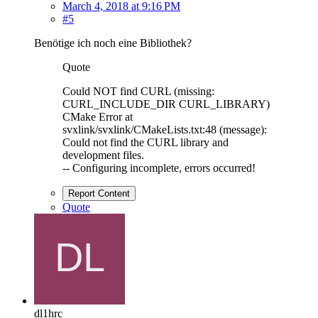
March 4, 2018 at 9:16 PM
#5
Benötige ich noch eine Bibliothek?
Quote
Could NOT find CURL (missing:
CURL_INCLUDE_DIR CURL_LIBRARY)
CMake Error at
svxlink/svxlink/CMakeLists.txt:48 (message):
Could not find the CURL library and
development files.
-- Configuring incomplete, errors occurred!
Report Content
Quote
dl1hrc