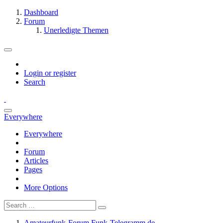
Dashboard
Forum
Unerledigte Themen
Login or register
Search
Everywhere
Everywhere
Forum
Articles
Pages
More Options
Amateurfunk-Forum Funk-Telegramm.de