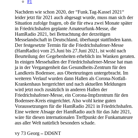
#1
Nachdem wie schon 2020, der “Funk.Tag-Kassel 2021“
leider jetzt für 2021 auch abgesagt wurde, muss man sich der
Situation zufolge fragen, ob die für etwa zwei Monate später
in Friedrichshafen geplante Amateurfunk-Messe, die
HamRadio 2021, bei Betrachtung der derzeitigen
Messelandschaft in Deutschland, überhaupt stattfinden kann.
Der festgesetzte Termin für die Friedrichshafener-Messe
(HamRadio) vom 25.Juni bis 27.Juni 2021, ist wohl nach
Beurteilung der Gegebenheiten erheblich ins Wanken geraten.
In einigen Messehallen der Friedrichshafener-Messe hat man
ja in der Vergangenheit das Gesundheits-Zentrum für den
Landkreis Bodensee, aus Oberteuringen untergebracht. Im
weiteren Verlauf wurden dann Hallen als Corona-Notfall-
Krankenhaus hergerichtet und nach aktuellen Meldungen
wird jetzt noch zusätzlich in anderen Hallen der
Friedrichshafener-Messe, ein Corona-Impfzentrum für den
Bodensee-Kreis eingerichtet. Also wohl keine guten
Voraussetzungen für die HamRadio 2021 in Friedrichshafen.
Eine weitere Absage der HamRadio auch für das Jahr 2021,
wäre für diesen internationalen Treffpunkt der Funkamateure
aus aller Welt natürlich besonders schade.
vy 73 Georg
–
DD6NT