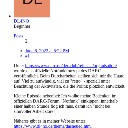
DL4NO
Beginner
Posts
2
June 6, 2022 at 5:22 PM
#1
Unter
https://www.darc.de/der-club/refer…t/organisation/
wurde das offizielle Notfunkkonzept des DARC
veröffentlicht. Beim Durcharbeiten stellten sich mir die Haare
auf: Viel zu aufwändig, viel zu "retro" - speziell unter
Beachtung der Aktivitäten, die die Politik plötzlich entwickelt.
Kleine Episode nebenbei: Ich wollte meine Bedenken im
offiziellen DARC-Forum "Notfunk" einkippen. innerhalb
einer halben Stunde flog ich raus, damit ich "nicht bei
sinnvoller Arbeit störe".
Näheres gibt es in meiner Website unter
https://www.dl4no.de/thema/dasneued.htm
.