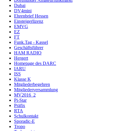
Dortmunder Amateurfunkmarkt
Dubai
DV4mini
Ehrenbrief Hessen
Einsteigerlizenz
EMVG
EZ
FT
Funk.Tag - Kassel
Geschäftsführer
HAM RADIO
Hergert
Homepage des DARC
IARU
ISS
Klasse K
Mitgliederbegehren
Mitgliederversammlung
MV2016_2
Pi-Star
Präfix
RTA
Schulkontakt
Sporadic-E
Tropo