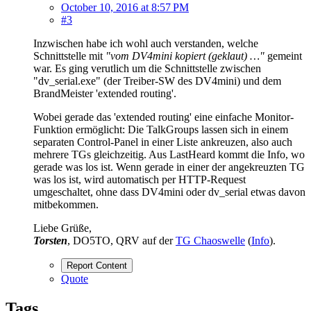
October 10, 2016 at 8:57 PM
#3
Inzwischen habe ich wohl auch verstanden, welche
Schnittstelle mit
"vom DV4mini kopiert (geklaut) …"
gemeint
war. Es ging verutlich um die Schnittstelle zwischen
"dv_serial.exe" (der Treiber-SW des DV4mini) und dem
BrandMeister 'extended routing'.
Wobei gerade das 'extended routing' eine einfache Monitor-
Funktion ermöglicht: Die TalkGroups lassen sich in einem
separaten Control-Panel in einer Liste ankreuzen, also auch
mehrere TGs gleichzeitig. Aus LastHeard kommt die Info, wo
gerade was los ist. Wenn gerade in einer der angekreuzten TG
was los ist, wird automatisch per HTTP-Request
umgeschaltet, ohne dass DV4mini oder dv_serial etwas davon
mitbekommen.
Liebe Grüße,
Torsten
, DO5TO, QRV auf der
TG Chaoswelle
(
Info
).
Report Content
Quote
Tags