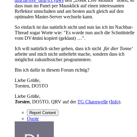
dmr.de/live_dmr/jj3.yaws
den „DMR Live Monitor“ holen, so
dass man im Panel per Mausklick auf einen interessanten
Reflektor umschalten und am besten auch gleich auf den
optimalen Master-Server wechseln kann.
So einfach ist das natürlich nicht und nun las ich im Nachbar-
Thread sogar Worte wie: "Es wurde nun auch die Schnittstelle
vom DV4mini kopiert (geklaut) …".
Ich will natürlich sicher gehen, dass ich nicht
‚für dier Tonne‘
arbeite und mich nicht unbeliebt mache, sondern dass ich
möglichst zukunftssicher programmiere.
Bin ich dafür in diesem Forum richtig?
Liebe Grüße,
Torsten, DO5TO
Liebe Grüße,
Torsten
, DO5TO, QRV auf der
TG Chaoswelle
(
Info
).
Report Content
Quote