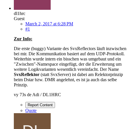
dl1hrc
Guest
March 2, 2017 at 6:28 PM
#1
Zur Info:
Die erste (buggy) Variante des SvxReflectors läuft inzwischen
bei mir. Die Kommunikation basiert auf dem UDP-Protokoll.
Weiterhin wurde intern ein bisschen was umgebaut und ein
"Zwischen"-Namespace eingefügt, der die Erweiterung um
weitere Logikvarianten wesentlich vereinfacht. Der Name
SvxReflektor
(statt SvxServer) ist dabei am Relektorprinzip
beim Dstar bzw. DMR angelehnt, es ist ja auch das selbe
Prinzip.
vy 73s de Adi / DL1HRC
Report Content
Quote