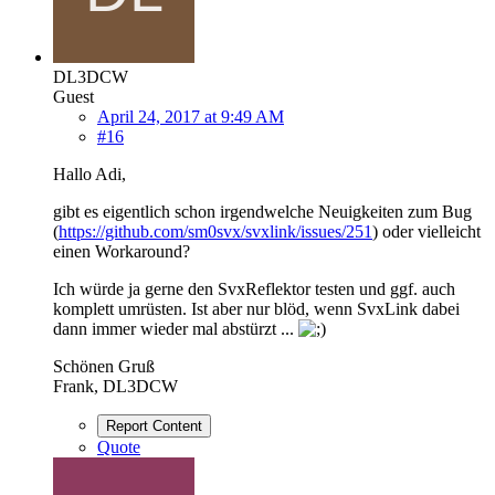
DL3DCW
Guest
April 24, 2017 at 9:49 AM
#16
Hallo Adi,
gibt es eigentlich schon irgendwelche Neuigkeiten zum Bug
(
https://github.com/sm0svx/svxlink/issues/251
) oder vielleicht
einen Workaround?
Ich würde ja gerne den SvxReflektor testen und ggf. auch
komplett umrüsten. Ist aber nur blöd, wenn SvxLink dabei
dann immer wieder mal abstürzt ...
Schönen Gruß
Frank, DL3DCW
Report Content
Quote