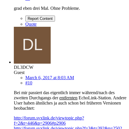
grad eben drei Mal. Ohne Probleme.
Report Content
Quote
DL3DCW
Guest
March 6, 2017 at 8:03 AM
#10
Bei mir passiert das eigentlich immer während/nach des
zweiten Durchgangs der
entfernten
EchoLink-Station. Andere
User haben ähnliches ja auch schon bei früheren Versionen
beobachtet:
http://forum.svxlink.de/viewtopic.php?
f=2&t=446&p=2906#p2906
http://forum.svxlink.de/viewtopic.php?f=3&t=392&p=2502