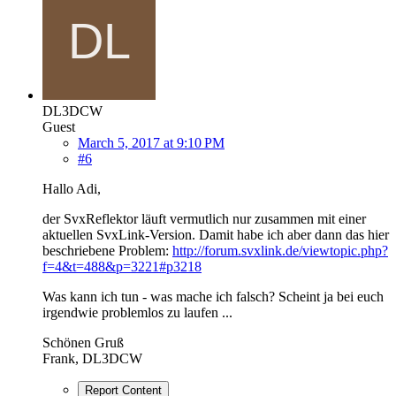
DL3DCW
Guest
March 5, 2017 at 9:10 PM
#6
Hallo Adi,
der SvxReflektor läuft vermutlich nur zusammen mit einer
aktuellen SvxLink-Version. Damit habe ich aber dann das hier
beschriebene Problem:
http://forum.svxlink.de/viewtopic.php?
f=4&t=488&p=3221#p3218
Was kann ich tun - was mache ich falsch? Scheint ja bei euch
irgendwie problemlos zu laufen ...
Schönen Gruß
Frank, DL3DCW
Report Content