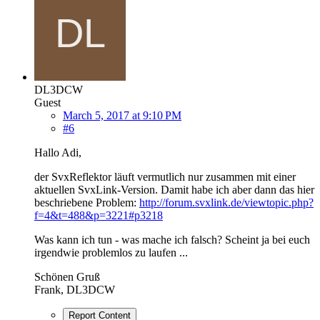
DL3DCW
Guest
March 5, 2017 at 9:10 PM
#6
Hallo Adi,
der SvxReflektor läuft vermutlich nur zusammen mit einer
aktuellen SvxLink-Version. Damit habe ich aber dann das hier
beschriebene Problem:
http://forum.svxlink.de/viewtopic.php?
f=4&t=488&p=3221#p3218
Was kann ich tun - was mache ich falsch? Scheint ja bei euch
irgendwie problemlos zu laufen ...
Schönen Gruß
Frank, DL3DCW
Report Content