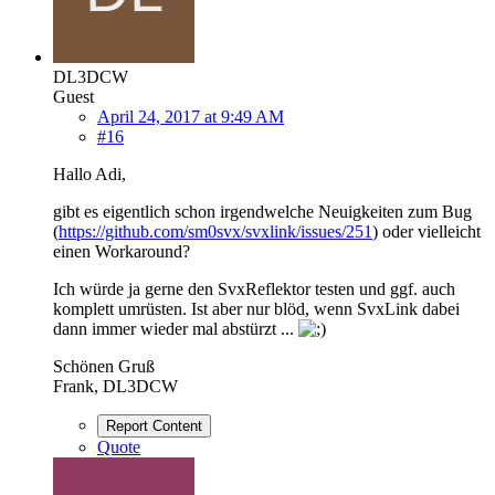
DL3DCW
Guest
April 24, 2017 at 9:49 AM
#16
Hallo Adi,
gibt es eigentlich schon irgendwelche Neuigkeiten zum Bug
(
https://github.com/sm0svx/svxlink/issues/251
) oder vielleicht
einen Workaround?
Ich würde ja gerne den SvxReflektor testen und ggf. auch
komplett umrüsten. Ist aber nur blöd, wenn SvxLink dabei
dann immer wieder mal abstürzt ...
Schönen Gruß
Frank, DL3DCW
Report Content
Quote