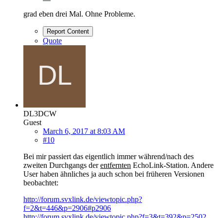
grad eben drei Mal. Ohne Probleme.
Report Content
Quote
DL3DCW
Guest
March 6, 2017 at 8:03 AM
#10
Bei mir passiert das eigentlich immer während/nach des
zweiten Durchgangs der
entfernten
EchoLink-Station. Andere
User haben ähnliches ja auch schon bei früheren Versionen
beobachtet:
http://forum.svxlink.de/viewtopic.php?
f=2&t=446&p=2906#p2906
http://forum.svxlink.de/viewtopic.php?f=3&t=392&p=2502