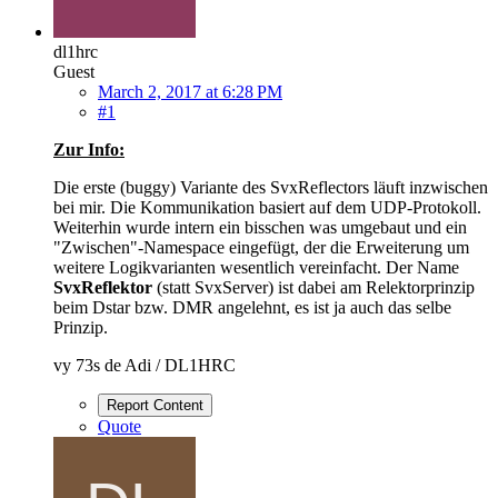
dl1hrc
Guest
March 2, 2017 at 6:28 PM
#1
Zur Info:
Die erste (buggy) Variante des SvxReflectors läuft inzwischen
bei mir. Die Kommunikation basiert auf dem UDP-Protokoll.
Weiterhin wurde intern ein bisschen was umgebaut und ein
"Zwischen"-Namespace eingefügt, der die Erweiterung um
weitere Logikvarianten wesentlich vereinfacht. Der Name
SvxReflektor
(statt SvxServer) ist dabei am Relektorprinzip
beim Dstar bzw. DMR angelehnt, es ist ja auch das selbe
Prinzip.
vy 73s de Adi / DL1HRC
Report Content
Quote