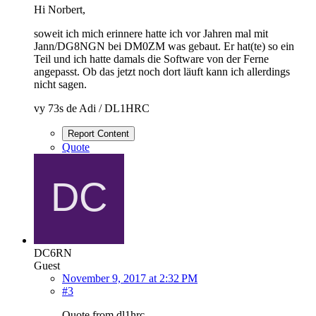
Hi Norbert,
soweit ich mich erinnere hatte ich vor Jahren mal mit
Jann/DG8NGN bei DM0ZM was gebaut. Er hat(te) so ein
Teil und ich hatte damals die Software von der Ferne
angepasst. Ob das jetzt noch dort läuft kann ich allerdings
nicht sagen.
vy 73s de Adi / DL1HRC
Report Content
Quote
DC6RN
Guest
November 9, 2017 at 2:32 PM
#3
Quote from dl1hrc