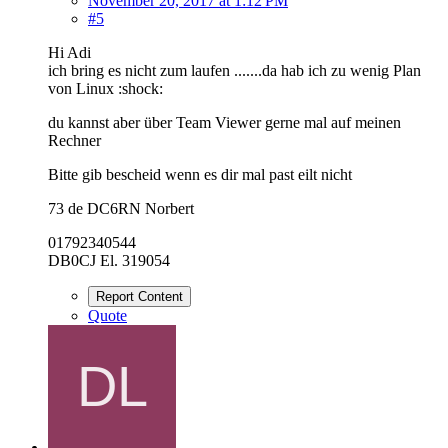
November 20, 2017 at 1:12 PM
#5
Hi Adi
ich bring es nicht zum laufen .......da hab ich zu wenig Plan
von Linux :shock:
du kannst aber über Team Viewer gerne mal auf meinen
Rechner
Bitte gib bescheid wenn es dir mal past eilt nicht
73 de DC6RN Norbert
01792340544
DB0CJ El. 319054
Report Content
Quote