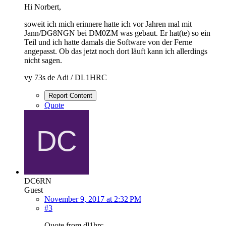
Hi Norbert,
soweit ich mich erinnere hatte ich vor Jahren mal mit
Jann/DG8NGN bei DM0ZM was gebaut. Er hat(te) so ein
Teil und ich hatte damals die Software von der Ferne
angepasst. Ob das jetzt noch dort läuft kann ich allerdings
nicht sagen.
vy 73s de Adi / DL1HRC
Report Content
Quote
DC6RN
Guest
November 9, 2017 at 2:32 PM
#3
Quote from dl1hrc