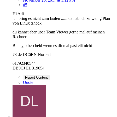
November 20, 2017 at 1:12 PM
#5
Hi Adi
ich bring es nicht zum laufen .......da hab ich zu wenig Plan
von Linux :shock:
du kannst aber über Team Viewer gerne mal auf meinen
Rechner
Bitte gib bescheid wenn es dir mal past eilt nicht
73 de DC6RN Norbert
01792340544
DB0CJ El. 319054
Report Content
Quote