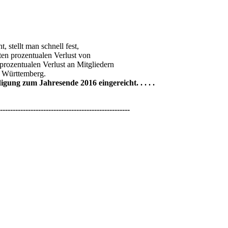
 stellt man schnell fest,
ten prozentualen Verlust von
rozentualen Verlust an Mitgliedern
t Württemberg.
gung zum Jahresende 2016 eingereicht. . . . .
---------------------------------------------------