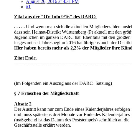
August 26, 2016 at 4:31 PM
#1
Zitat aus der "OV Info 9/16" des DARC:
. . . . .
Und wenn man sich die aktuellen Mitgliederzahlen ansieht,
dass sein Heimat-Distrikt Württemberg (P) aktuell mit den größ
Jugendlichen im ganzen DARC hat. Ebenfalls mit den größten p
insgesamt seit Jahresbeginn 2016 hat übrigens auch der Distrik
Hier haben bereits mehr als 2,2% der Mitglieder ihre Kündi
Zitat Ende.
--------------------------------------------------------------------------------
(Im Folgenden ein Auszug aus der DARC- Satzung)
§ 7 Erlöschen der Mitgliedschaft
Absatz 2
Der Austritt kann nur zum Ende eines Kalenderjahres erfolgen
und muss spätestens drei Monate vor Ende des Kalenderjahres
(maßgebend ist das Datum des Poststempels) schriftlich an die
Geschäftsstelle erklärt werden.