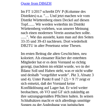
Quote from DB6ZH
Im FT 1/2017 schreibt DV P (Kolumne des
Distriktes) u.a. ".... Und jetzt machen wir vom
Distrikt Württemberg einen Deckel auf diesen
Topf....... Wir werden weiterhin im Distrikt
Württemberg vorleben, was unserer Meinung
nach einen modernen Verein ausmachen sollte.
......". Wie das aussieht, kann man auf den Seiten
33-35 und 39-43 nachlesen. Dort wiederholt
DB2TU in alter Penetranz seine Thesen.
Im ersten Beitrag die alten Geschichten, neu
koloriert. Als einsamer Rächer der enterbten
Mitglieder hat er es dem Vorstand so richtig
gezeigt, (nachdem im erklärt wurde, wo in der
Bilanz Soll und Haben steht, was er nicht wußte
und deshalb "vorgeführt wurde". Pkt 3, Absatz 3
und 4). Unter Punkt 8 und 7 (2) = 9 ?? zeigt er
sich entsetzt, daß der Vorstand keine
Konfliktlösung auf Lager hat. Er wird weiter
beobachten, ob VO und GF sich zukünftig an
ihre satzungsgemäßen Pflichten halten. In seinen
Schlußsätzen macht er sich allerdings unnötige
Sorgen zu der Androhung von juristischen