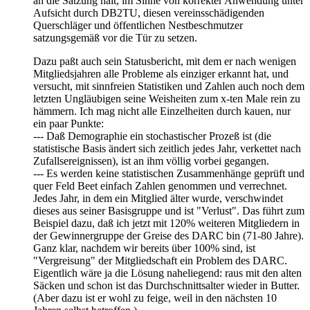
an die Satzung hält, im Sinne von korrekter Anwendung unter
Aufsicht durch DB2TU, diesen vereinsschädigenden
Querschläger und öffentlichen Nestbeschmutzer
satzungsgemäß vor die Tür zu setzen.
Dazu paßt auch sein Statusbericht, mit dem er nach wenigen
Mitgliedsjahren alle Probleme als einziger erkannt hat, und
versucht, mit sinnfreien Statistiken und Zahlen auch noch dem
letzten Ungläubigen seine Weisheiten zum x-ten Male rein zu
hämmern. Ich mag nicht alle Einzelheiten durch kauen, nur
ein paar Punkte:
--- Daß Demographie ein stochastischer Prozeß ist (die
statistische Basis ändert sich zeitlich jedes Jahr, verkettet nach
Zufallsereignissen), ist an ihm völlig vorbei gegangen.
--- Es werden keine statistischen Zusammenhänge geprüft und
quer Feld Beet einfach Zahlen genommen und verrechnet.
Jedes Jahr, in dem ein Mitglied älter wurde, verschwindet
dieses aus seiner Basisgruppe und ist "Verlust". Das führt zum
Beispiel dazu, daß ich jetzt mit 120% weiteren Mitgliedern in
der Gewinnergruppe der Greise des DARC bin (71-80 Jahre).
Ganz klar, nachdem wir bereits über 100% sind, ist
"Vergreisung" der Mitgliedschaft ein Problem des DARC.
Eigentlich wäre ja die Lösung naheliegend: raus mit den alten
Säcken und schon ist das Durchschnittsalter wieder in Butter.
(Aber dazu ist er wohl zu feige, weil in den nächsten 10