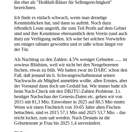
ihn eher als "Heißluft-Bläser für Selbstgerechtigkeit"
bezeichnen.
Ich finde es einfach schwach, wenn man derartige
Kenntnislücken hat, und dann so auftritt. Noch dazu
öffentlich Leute angreift, die zum Teil Profis auf dem Gebiet
sind und ihre Kenntnisse ehrenamtlich dem Verein (und auch
ihm) zur Verfügung stellen. Ich wäre bei solchen Vorwürfen
um einiges rabiater geworden und er säße schon längst vor
der Tür.
Als Nachtrag zu den Zahlen: 4,5% weniger Geburten ...... ist
sowieso Blödsinn, weil wir nicht bei den Neugeborenen
fischen, etwas zu früh. Wir hatten zwar im DARC schon den
Fall, daß jemand im 6. Schwangerschaftsmonat seinen
Nachwuchs als Mitglied anmelden wollte, allen Ernstes, aber
der Vorstand dann doch um Geduld bat. Wie immer hatte ich
beim Nach-Check mit den DB2TU-Zahlen Probleme. Lt.
heutiger Nachschau der Genesis-Daten etc. gehen wir von
2015 mit 81,3 Mio. Einwohner in 2025 auf 80,5 Mio runter.
Wenn wir einen Fischteich von 10-65 Jahre alten Fischen
betrachten, sind es 2015 57,1 Mio und 2025 53,7 Mio. - das
reicht locker, zum satt werden. Nach Destatis ist die
Geburtenrate je Frau bis 2025 1,4 unverändert.