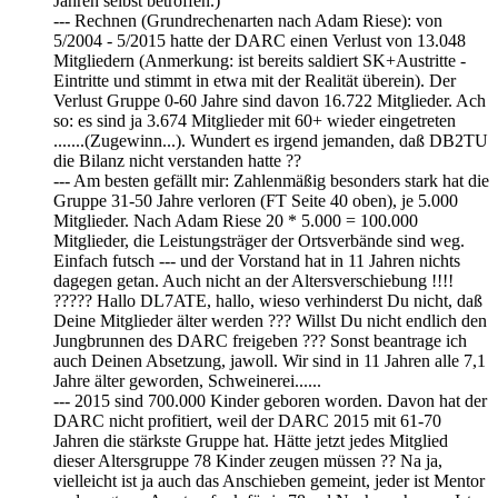
Jahren selbst betroffen.)
--- Rechnen (Grundrechenarten nach Adam Riese): von
5/2004 - 5/2015 hatte der DARC einen Verlust von 13.048
Mitgliedern (Anmerkung: ist bereits saldiert SK+Austritte -
Eintritte und stimmt in etwa mit der Realität überein). Der
Verlust Gruppe 0-60 Jahre sind davon 16.722 Mitglieder. Ach
so: es sind ja 3.674 Mitglieder mit 60+ wieder eingetreten
.......(Zugewinn...). Wundert es irgend jemanden, daß DB2TU
die Bilanz nicht verstanden hatte ??
--- Am besten gefällt mir: Zahlenmäßig besonders stark hat die
Gruppe 31-50 Jahre verloren (FT Seite 40 oben), je 5.000
Mitglieder. Nach Adam Riese 20 * 5.000 = 100.000
Mitglieder, die Leistungsträger der Ortsverbände sind weg.
Einfach futsch --- und der Vorstand hat in 11 Jahren nichts
dagegen getan. Auch nicht an der Altersverschiebung !!!!
????? Hallo DL7ATE, hallo, wieso verhinderst Du nicht, daß
Deine Mitglieder älter werden ??? Willst Du nicht endlich den
Jungbrunnen des DARC freigeben ??? Sonst beantrage ich
auch Deinen Absetzung, jawoll. Wir sind in 11 Jahren alle 7,1
Jahre älter geworden, Schweinerei......
--- 2015 sind 700.000 Kinder geboren worden. Davon hat der
DARC nicht profitiert, weil der DARC 2015 mit 61-70
Jahren die stärkste Gruppe hat. Hätte jetzt jedes Mitglied
dieser Altersgruppe 78 Kinder zeugen müssen ?? Na ja,
vielleicht ist ja auch das Anschieben gemeint, jeder ist Mentor