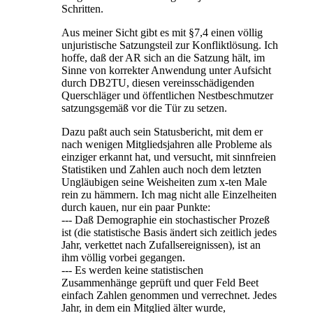
Schritten.
Aus meiner Sicht gibt es mit §7,4 einen völlig
unjuristische Satzungsteil zur Konfliktlösung. Ich
hoffe, daß der AR sich an die Satzung hält, im
Sinne von korrekter Anwendung unter Aufsicht
durch DB2TU, diesen vereinsschädigenden
Querschläger und öffentlichen Nestbeschmutzer
satzungsgemäß vor die Tür zu setzen.
Dazu paßt auch sein Statusbericht, mit dem er
nach wenigen Mitgliedsjahren alle Probleme als
einziger erkannt hat, und versucht, mit sinnfreien
Statistiken und Zahlen auch noch dem letzten
Ungläubigen seine Weisheiten zum x-ten Male
rein zu hämmern. Ich mag nicht alle Einzelheiten
durch kauen, nur ein paar Punkte:
--- Daß Demographie ein stochastischer Prozeß
ist (die statistische Basis ändert sich zeitlich jedes
Jahr, verkettet nach Zufallsereignissen), ist an
ihm völlig vorbei gegangen.
--- Es werden keine statistischen
Zusammenhänge geprüft und quer Feld Beet
einfach Zahlen genommen und verrechnet. Jedes
Jahr, in dem ein Mitglied älter wurde,