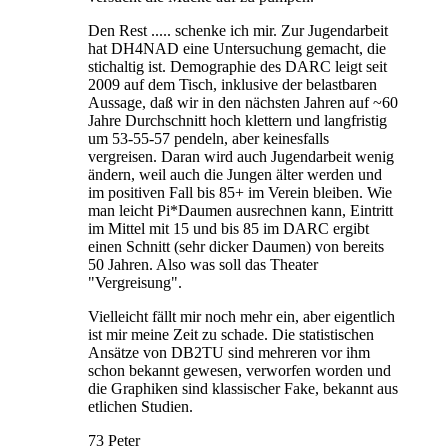
Den Rest ..... schenke ich mir. Zur Jugendarbeit
hat DH4NAD eine Untersuchung gemacht, die
stichaltig ist. Demographie des DARC leigt seit
2009 auf dem Tisch, inklusive der belastbaren
Aussage, daß wir in den nächsten Jahren auf ~60
Jahre Durchschnitt hoch klettern und langfristig
um 53-55-57 pendeln, aber keinesfalls
vergreisen. Daran wird auch Jugendarbeit wenig
ändern, weil auch die Jungen älter werden und
im positiven Fall bis 85+ im Verein bleiben. Wie
man leicht Pi*Daumen ausrechnen kann, Eintritt
im Mittel mit 15 und bis 85 im DARC ergibt
einen Schnitt (sehr dicker Daumen) von bereits
50 Jahren. Also was soll das Theater
"Vergreisung".
Vielleicht fällt mir noch mehr ein, aber eigentlich
ist mir meine Zeit zu schade. Die statistischen
Ansätze von DB2TU sind mehreren vor ihm
schon bekannt gewesen, verworfen worden und
die Graphiken sind klassischer Fake, bekannt aus
etlichen Studien.
73 Peter