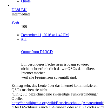
Quote
DL8LBK
Intermediate
Posts
199
December 11, 2016 at 1:42 PM
#11
Quote from DL3GD
Ein besonderes Fachwissen ist dann sowieso
nicht mehr erforderlich da wir QSOs dann übers
Internet machen
weil alle Frequenzen zugemüllt sind.
Es mag sein, das Leute über das Internet kommunizieren,
QSOs machen sie nicht.
"Ein QSO bezeichnet eine zweiseitige Funkverbindung."
Quelle:
https://de.wikipedia.org/wiki/Betriebstechnik_(Amateurfunk
)
"Der Q-Schlüssel (auch Q-Gruppen oder engl. Q code) wird