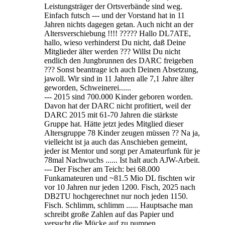
Leistungsträger der Ortsverbände sind weg.
Einfach futsch --- und der Vorstand hat in 11
Jahren nichts dagegen getan. Auch nicht an der
Altersverschiebung !!!! ????? Hallo DL7ATE,
hallo, wieso verhinderst Du nicht, daß Deine
Mitglieder älter werden ??? Willst Du nicht
endlich den Jungbrunnen des DARC freigeben
??? Sonst beantrage ich auch Deinen Absetzung,
jawoll. Wir sind in 11 Jahren alle 7,1 Jahre älter
geworden, Schweinerei......
--- 2015 sind 700.000 Kinder geboren worden.
Davon hat der DARC nicht profitiert, weil der
DARC 2015 mit 61-70 Jahren die stärkste
Gruppe hat. Hätte jetzt jedes Mitglied dieser
Altersgruppe 78 Kinder zeugen müssen ?? Na ja,
vielleicht ist ja auch das Anschieben gemeint,
jeder ist Mentor und sorgt per Amateurfunk für je
78mal Nachwuchs ...... Ist halt auch AJW-Arbeit.
--- Der Fischer am Teich: bei 68.000
Funkamateuren und ~81.5 Mio DL fischten wir
vor 10 Jahren nur jeden 1200. Fisch, 2025 nach
DB2TU hochgerechnet nur noch jeden 1150.
Fisch. Schlimm, schlimm ...... Hauptsache man
schreibt große Zahlen auf das Papier und
versucht die Mücke auf zu pumpen.