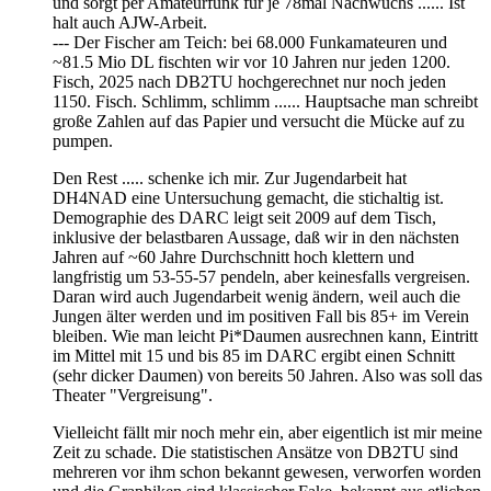
und sorgt per Amateurfunk für je 78mal Nachwuchs ...... Ist
halt auch AJW-Arbeit.
--- Der Fischer am Teich: bei 68.000 Funkamateuren und
~81.5 Mio DL fischten wir vor 10 Jahren nur jeden 1200.
Fisch, 2025 nach DB2TU hochgerechnet nur noch jeden
1150. Fisch. Schlimm, schlimm ...... Hauptsache man schreibt
große Zahlen auf das Papier und versucht die Mücke auf zu
pumpen.
Den Rest ..... schenke ich mir. Zur Jugendarbeit hat
DH4NAD eine Untersuchung gemacht, die stichaltig ist.
Demographie des DARC leigt seit 2009 auf dem Tisch,
inklusive der belastbaren Aussage, daß wir in den nächsten
Jahren auf ~60 Jahre Durchschnitt hoch klettern und
langfristig um 53-55-57 pendeln, aber keinesfalls vergreisen.
Daran wird auch Jugendarbeit wenig ändern, weil auch die
Jungen älter werden und im positiven Fall bis 85+ im Verein
bleiben. Wie man leicht Pi*Daumen ausrechnen kann, Eintritt
im Mittel mit 15 und bis 85 im DARC ergibt einen Schnitt
(sehr dicker Daumen) von bereits 50 Jahren. Also was soll das
Theater "Vergreisung".
Vielleicht fällt mir noch mehr ein, aber eigentlich ist mir meine
Zeit zu schade. Die statistischen Ansätze von DB2TU sind
mehreren vor ihm schon bekannt gewesen, verworfen worden