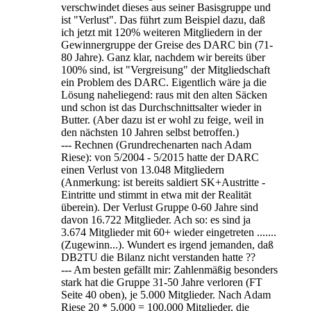
verschwindet dieses aus seiner Basisgruppe und
ist "Verlust". Das führt zum Beispiel dazu, daß
ich jetzt mit 120% weiteren Mitgliedern in der
Gewinnergruppe der Greise des DARC bin (71-
80 Jahre). Ganz klar, nachdem wir bereits über
100% sind, ist "Vergreisung" der Mitgliedschaft
ein Problem des DARC. Eigentlich wäre ja die
Lösung naheliegend: raus mit den alten Säcken
und schon ist das Durchschnittsalter wieder in
Butter. (Aber dazu ist er wohl zu feige, weil in
den nächsten 10 Jahren selbst betroffen.)
--- Rechnen (Grundrechenarten nach Adam
Riese): von 5/2004 - 5/2015 hatte der DARC
einen Verlust von 13.048 Mitgliedern
(Anmerkung: ist bereits saldiert SK+Austritte -
Eintritte und stimmt in etwa mit der Realität
überein). Der Verlust Gruppe 0-60 Jahre sind
davon 16.722 Mitglieder. Ach so: es sind ja
3.674 Mitglieder mit 60+ wieder eingetreten .......
(Zugewinn...). Wundert es irgend jemanden, daß
DB2TU die Bilanz nicht verstanden hatte ??
--- Am besten gefällt mir: Zahlenmäßig besonders
stark hat die Gruppe 31-50 Jahre verloren (FT
Seite 40 oben), je 5.000 Mitglieder. Nach Adam
Riese 20 * 5.000 = 100.000 Mitglieder, die