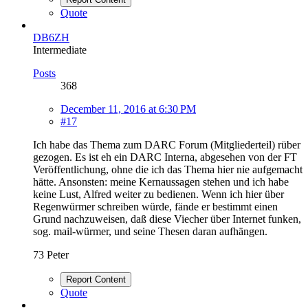
Quote
DB6ZH
Intermediate
Posts
368
December 11, 2016 at 6:30 PM
#17
Ich habe das Thema zum DARC Forum (Mitgliederteil) rüber
gezogen. Es ist eh ein DARC Interna, abgesehen von der FT
Veröffentlichung, ohne die ich das Thema hier nie aufgemacht
hätte. Ansonsten: meine Kernaussagen stehen und ich habe
keine Lust, Alfred weiter zu bedienen. Wenn ich hier über
Regenwürmer schreiben würde, fände er bestimmt einen
Grund nachzuweisen, daß diese Viecher über Internet funken,
sog. mail-würmer, und seine Thesen daran aufhängen.
73 Peter
Report Content
Quote