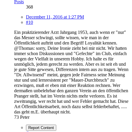
Posts
368
December 11, 2016 at 1:27 PM
#10
Ein praktizierender Arzt Jahrgang 1953, auch wenn er "nur"
das Messer schwingt, sollte wissen, wie man in der
Öffentlichkeit auftritt und den Begriff Loyalität kennen.
@Thomas: sorry, Deine Ironie zieht bei mir nicht. Wir hatten
immer schon Diskussionen und "Gefechte" im Club, einfach
wegen der Vielfalt in unserem Hobby. Ich halte es für
unmöglich, jedem gerecht zu werden. Aber es ist seit eh und
je gute Sitte gewesen, Differenzen intern aus zu tragen. Wenn
"Dr. Allwissend" meint, gegen jede Fairness seine Meinung
stur und und lernresistent per "Mauer-Durchbruch" zu
erzwingen, muß er eben mit einer Reaktion rechnen. Wer
dermaßen unbelehrbar den ganzen Verein an den öffentlichen
Pranger stellt, hat im Verein nichts mehr verloren. Es ist
zweitrangig, wer recht hat und wer Fehler gemacht hat. Diese
Art Öffentlichkeitsarbeit, noch dazu selbst fehlerbehaftet, .....
das geht m.E. überhaupt nicht.
73 Peter
Report Content