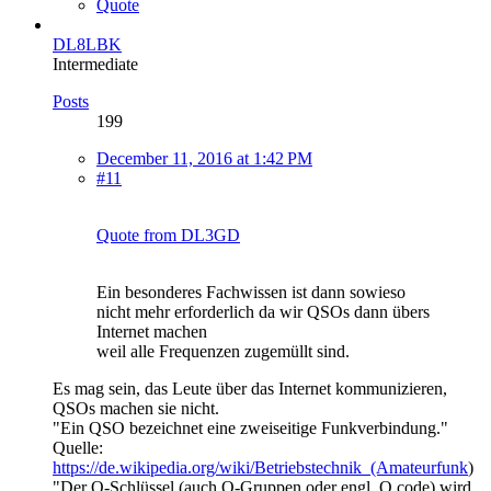
Quote
DL8LBK
Intermediate
Posts
199
December 11, 2016 at 1:42 PM
#11
Quote from DL3GD
Ein besonderes Fachwissen ist dann sowieso
nicht mehr erforderlich da wir QSOs dann übers
Internet machen
weil alle Frequenzen zugemüllt sind.
Es mag sein, das Leute über das Internet kommunizieren,
QSOs machen sie nicht.
"Ein QSO bezeichnet eine zweiseitige Funkverbindung."
Quelle:
https://de.wikipedia.org/wiki/Betriebstechnik_(Amateurfunk
)
"Der Q-Schlüssel (auch Q-Gruppen oder engl. Q code) wird