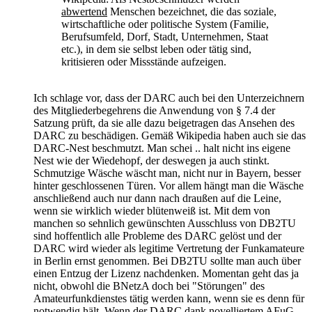
abwertend
Menschen bezeichnet, die das soziale,
wirtschaftliche oder politische System (Familie,
Berufsumfeld, Dorf, Stadt, Unternehmen, Staat
etc.), in dem sie selbst leben oder tätig sind,
kritisieren oder Missstände aufzeigen.
Ich schlage vor, dass der DARC auch bei den Unterzeichnern
des Mitgliederbegehrens die Anwendung von § 7.4 der
Satzung prüft, da sie alle dazu beigetragen das Ansehen des
DARC zu beschädigen. Gemäß Wikipedia haben auch sie das
DARC-Nest beschmutzt. Man schei .. halt nicht ins eigene
Nest wie der Wiedehopf, der deswegen ja auch stinkt.
Schmutzige Wäsche wäscht man, nicht nur in Bayern, besser
hinter geschlossenen Türen. Vor allem hängt man die Wäsche
anschließend auch nur dann nach draußen auf die Leine,
wenn sie wirklich wieder blütenweiß ist. Mit dem von
manchen so sehnlich gewünschten Ausschluss von DB2TU
sind hoffentlich alle Probleme des DARC gelöst und der
DARC wird wieder als legitime Vertretung der Funkamateure
in Berlin ernst genommen. Bei DB2TU sollte man auch über
einen Entzug der Lizenz nachdenken. Momentan geht das ja
nicht, obwohl die BNetzA doch bei "Störungen" des
Amateurfunkdienstes tätig werden kann, wenn sie es denn für
notwendig hält. Wenn der DARC dank novelliertem AFuG