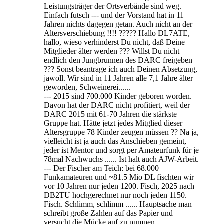
Leistungsträger der Ortsverbände sind weg.
Einfach futsch --- und der Vorstand hat in 11
Jahren nichts dagegen getan. Auch nicht an der
Altersverschiebung !!!! ????? Hallo DL7ATE,
hallo, wieso verhinderst Du nicht, daß Deine
Mitglieder älter werden ??? Willst Du nicht
endlich den Jungbrunnen des DARC freigeben
??? Sonst beantrage ich auch Deinen Absetzung,
jawoll. Wir sind in 11 Jahren alle 7,1 Jahre älter
geworden, Schweinerei......
--- 2015 sind 700.000 Kinder geboren worden.
Davon hat der DARC nicht profitiert, weil der
DARC 2015 mit 61-70 Jahren die stärkste
Gruppe hat. Hätte jetzt jedes Mitglied dieser
Altersgruppe 78 Kinder zeugen müssen ?? Na ja,
vielleicht ist ja auch das Anschieben gemeint,
jeder ist Mentor und sorgt per Amateurfunk für je
78mal Nachwuchs ...... Ist halt auch AJW-Arbeit.
--- Der Fischer am Teich: bei 68.000
Funkamateuren und ~81.5 Mio DL fischten wir
vor 10 Jahren nur jeden 1200. Fisch, 2025 nach
DB2TU hochgerechnet nur noch jeden 1150.
Fisch. Schlimm, schlimm ...... Hauptsache man
schreibt große Zahlen auf das Papier und
versucht die Mücke auf zu pumpen.