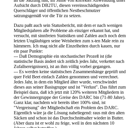
an die Satzung hält, im Sinne von korrekter Anwendung unter
Aufsicht durch DB2TU, diesen vereinsschädigenden
Querschläger und öffentlichen Nestbeschmutzer
satzungsgemäß vor die Tür zu setzen.
Dazu paßt auch sein Statusbericht, mit dem er nach wenigen
Mitgliedsjahren alle Probleme als einziger erkannt hat, und
versucht, mit sinnfreien Statistiken und Zahlen auch noch dem
letzten Ungläubigen seine Weisheiten zum x-ten Male rein zu
hämmern. Ich mag nicht alle Einzelheiten durch kauen, nur
ein paar Punkte:
--- Daß Demographie ein stochastischer Prozeß ist (die
statistische Basis ändert sich zeitlich jedes Jahr, verkettet nach
Zufallsereignissen), ist an ihm völlig vorbei gegangen.
--- Es werden keine statistischen Zusammenhänge geprüft und
quer Feld Beet einfach Zahlen genommen und verrechnet.
Jedes Jahr, in dem ein Mitglied älter wurde, verschwindet
dieses aus seiner Basisgruppe und ist "Verlust". Das führt zum
Beispiel dazu, daß ich jetzt mit 120% weiteren Mitgliedern in
der Gewinnergruppe der Greise des DARC bin (71-80 Jahre).
Ganz klar, nachdem wir bereits über 100% sind, ist
"Vergreisung" der Mitgliedschaft ein Problem des DARC.
Eigentlich wäre ja die Lösung naheliegend: raus mit den alten
Säcken und schon ist das Durchschnittsalter wieder in Butter.
(Aber dazu ist er wohl zu feige, weil in den nächsten 10