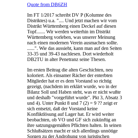
Quote from DB6ZH
Im FT 1/2017 schreibt DV P (Kolumne des
Distriktes) u.a. ".... Und jetzt machen wir vom
Distrikt Württemberg einen Deckel auf diesen
Topf....... Wir werden weiterhin im Distrikt
Württemberg vorleben, was unserer Meinung
nach einen modernen Verein ausmachen sollte.
......". Wie das aussieht, kann man auf den Seiten
33-35 und 39-43 nachlesen. Dort wiederholt
DB2TU in alter Penetranz seine Thesen.
Im ersten Beitrag die alten Geschichten, neu
koloriert. Als einsamer Rächer der enterbten
Mitglieder hat er es dem Vorstand so richtig
gezeigt, (nachdem im erklärt wurde, wo in der
Bilanz Soll und Haben steht, was er nicht wußte
und deshalb "vorgeführt wurde". Pkt 3, Absatz 3
und 4). Unter Punkt 8 und 7 (2) = 9 ?? zeigt er
sich entsetzt, daß der Vorstand keine
Konfliktlösung auf Lager hat. Er wird weiter
beobachten, ob VO und GF sich zukünftig an
ihre satzungsgemäßen Pflichten halten. In seinen
Schlußsätzen macht er sich allerdings unnötige
Sorgen zu der Androhung von juristischen