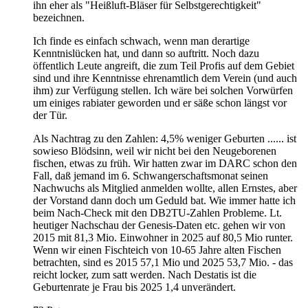
ihn eher als "Heißluft-Bläser für Selbstgerechtigkeit"
bezeichnen.
Ich finde es einfach schwach, wenn man derartige
Kenntnislücken hat, und dann so auftritt. Noch dazu
öffentlich Leute angreift, die zum Teil Profis auf dem Gebiet
sind und ihre Kenntnisse ehrenamtlich dem Verein (und auch
ihm) zur Verfügung stellen. Ich wäre bei solchen Vorwürfen
um einiges rabiater geworden und er säße schon längst vor
der Tür.
Als Nachtrag zu den Zahlen: 4,5% weniger Geburten ...... ist
sowieso Blödsinn, weil wir nicht bei den Neugeborenen
fischen, etwas zu früh. Wir hatten zwar im DARC schon den
Fall, daß jemand im 6. Schwangerschaftsmonat seinen
Nachwuchs als Mitglied anmelden wollte, allen Ernstes, aber
der Vorstand dann doch um Geduld bat. Wie immer hatte ich
beim Nach-Check mit den DB2TU-Zahlen Probleme. Lt.
heutiger Nachschau der Genesis-Daten etc. gehen wir von
2015 mit 81,3 Mio. Einwohner in 2025 auf 80,5 Mio runter.
Wenn wir einen Fischteich von 10-65 Jahre alten Fischen
betrachten, sind es 2015 57,1 Mio und 2025 53,7 Mio. - das
reicht locker, zum satt werden. Nach Destatis ist die
Geburtenrate je Frau bis 2025 1,4 unverändert.