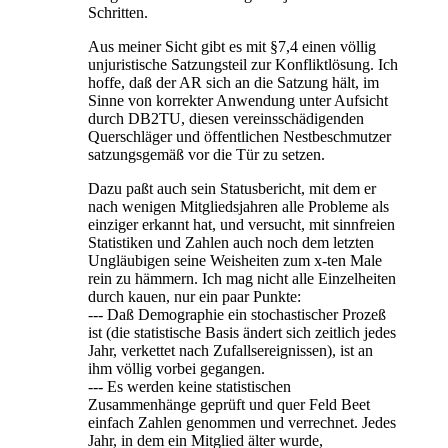
Schritten.
Aus meiner Sicht gibt es mit §7,4 einen völlig
unjuristische Satzungsteil zur Konfliktlösung. Ich
hoffe, daß der AR sich an die Satzung hält, im
Sinne von korrekter Anwendung unter Aufsicht
durch DB2TU, diesen vereinsschädigenden
Querschläger und öffentlichen Nestbeschmutzer
satzungsgemäß vor die Tür zu setzen.
Dazu paßt auch sein Statusbericht, mit dem er
nach wenigen Mitgliedsjahren alle Probleme als
einziger erkannt hat, und versucht, mit sinnfreien
Statistiken und Zahlen auch noch dem letzten
Ungläubigen seine Weisheiten zum x-ten Male
rein zu hämmern. Ich mag nicht alle Einzelheiten
durch kauen, nur ein paar Punkte:
--- Daß Demographie ein stochastischer Prozeß
ist (die statistische Basis ändert sich zeitlich jedes
Jahr, verkettet nach Zufallsereignissen), ist an
ihm völlig vorbei gegangen.
--- Es werden keine statistischen
Zusammenhänge geprüft und quer Feld Beet
einfach Zahlen genommen und verrechnet. Jedes
Jahr, in dem ein Mitglied älter wurde,