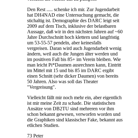
Den Rest ..... schenke ich mir. Zur Jugendarbeit
hat DH4NAD eine Untersuchung gemacht, die
stichaltig ist. Demographie des DARC leigt seit
2009 auf dem Tisch, inklusive der belastbaren
Aussage, daß wir in den nächsten Jahren auf ~60
Jahre Durchschnitt hoch klettern und langfristig
um 53-55-57 pendeln, aber keinesfalls
vergreisen. Daran wird auch Jugendarbeit wenig
ändern, weil auch die Jungen älter werden und
im positiven Fall bis 85+ im Verein bleiben. Wie
man leicht Pi*Daumen ausrechnen kann, Eintritt
im Mittel mit 15 und bis 85 im DARC ergibt
einen Schnitt (sehr dicker Daumen) von bereits
50 Jahren. Also was soll das Theater
"Vergreisung".
Vielleicht fällt mir noch mehr ein, aber eigentlich
ist mir meine Zeit zu schade. Die statistischen
Ansätze von DB2TU sind mehreren vor ihm
schon bekannt gewesen, verworfen worden und
die Graphiken sind klassischer Fake, bekannt aus
etlichen Studien.
73 Peter