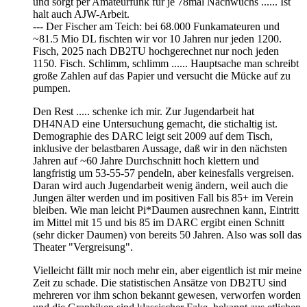
und sorgt per Amateurfunk für je 78mal Nachwuchs ...... Ist
halt auch AJW-Arbeit.
--- Der Fischer am Teich: bei 68.000 Funkamateuren und
~81.5 Mio DL fischten wir vor 10 Jahren nur jeden 1200.
Fisch, 2025 nach DB2TU hochgerechnet nur noch jeden
1150. Fisch. Schlimm, schlimm ...... Hauptsache man schreibt
große Zahlen auf das Papier und versucht die Mücke auf zu
pumpen.
Den Rest ..... schenke ich mir. Zur Jugendarbeit hat
DH4NAD eine Untersuchung gemacht, die stichaltig ist.
Demographie des DARC leigt seit 2009 auf dem Tisch,
inklusive der belastbaren Aussage, daß wir in den nächsten
Jahren auf ~60 Jahre Durchschnitt hoch klettern und
langfristig um 53-55-57 pendeln, aber keinesfalls vergreisen.
Daran wird auch Jugendarbeit wenig ändern, weil auch die
Jungen älter werden und im positiven Fall bis 85+ im Verein
bleiben. Wie man leicht Pi*Daumen ausrechnen kann, Eintritt
im Mittel mit 15 und bis 85 im DARC ergibt einen Schnitt
(sehr dicker Daumen) von bereits 50 Jahren. Also was soll das
Theater "Vergreisung".
Vielleicht fällt mir noch mehr ein, aber eigentlich ist mir meine
Zeit zu schade. Die statistischen Ansätze von DB2TU sind
mehreren vor ihm schon bekannt gewesen, verworfen worden