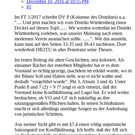
December 10, 2016 at 10:55 PM
#1
Im FT 1/2017 schreibt DV P (Kolumne des Distriktes) u.a.
".... Und jetzt machen wir vom Distrikt Württemberg einen
Deckel auf diesen Topf....... Wir werden weiterhin im Distrikt
Württemberg vorleben, was unserer Meinung nach einen
modernen Verein ausmachen sollte. ......". Wie das aussieht,
kann man auf den Seiten 33-35 und 39-43 nachlesen. Dort
wiederholt DB2TU in alter Penetranz seine Thesen.
Im ersten Beitrag die alten Geschichten, neu koloriert. Als
einsamer Rächer der enterbten Mitglieder hat er es dem
Vorstand so richtig gezeigt, (nachdem im erklärt wurde, wo in
der Bilanz Soll und Haben steht, was er nicht wußte und
deshalb "vorgeführt wurde". Pkt 3, Absatz 3 und 4). Unter
Punkt 8 und 7 (2) = 9 ?? zeigt er sich entsetzt, daß der
Vorstand keine Konfliktlösung auf Lager hat. Er wird weiter
beobachten, ob VO und GF sich zukünftig an ihre
satzungsgemäßen Pflichten halten. In seinen Schlußsätzen
macht er sich allerdings unnötige Sorgen zu der Androhung
von juristischen Schritten.
Aus meiner Sicht gibt es mit §7,4 einen völlig unjuristische
Satzungsteil zur Konfliktlösung. Ich hoffe, daß der AR sich