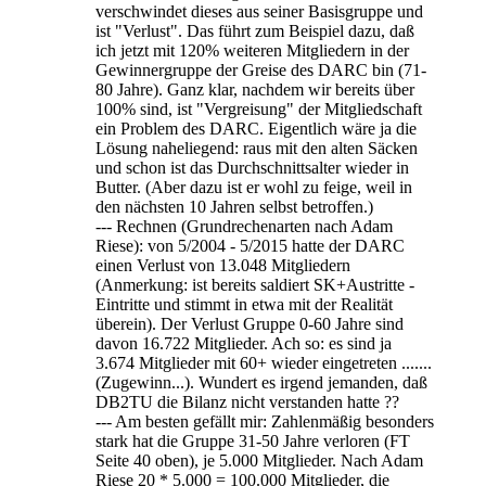
verschwindet dieses aus seiner Basisgruppe und
ist "Verlust". Das führt zum Beispiel dazu, daß
ich jetzt mit 120% weiteren Mitgliedern in der
Gewinnergruppe der Greise des DARC bin (71-
80 Jahre). Ganz klar, nachdem wir bereits über
100% sind, ist "Vergreisung" der Mitgliedschaft
ein Problem des DARC. Eigentlich wäre ja die
Lösung naheliegend: raus mit den alten Säcken
und schon ist das Durchschnittsalter wieder in
Butter. (Aber dazu ist er wohl zu feige, weil in
den nächsten 10 Jahren selbst betroffen.)
--- Rechnen (Grundrechenarten nach Adam
Riese): von 5/2004 - 5/2015 hatte der DARC
einen Verlust von 13.048 Mitgliedern
(Anmerkung: ist bereits saldiert SK+Austritte -
Eintritte und stimmt in etwa mit der Realität
überein). Der Verlust Gruppe 0-60 Jahre sind
davon 16.722 Mitglieder. Ach so: es sind ja
3.674 Mitglieder mit 60+ wieder eingetreten .......
(Zugewinn...). Wundert es irgend jemanden, daß
DB2TU die Bilanz nicht verstanden hatte ??
--- Am besten gefällt mir: Zahlenmäßig besonders
stark hat die Gruppe 31-50 Jahre verloren (FT
Seite 40 oben), je 5.000 Mitglieder. Nach Adam
Riese 20 * 5.000 = 100.000 Mitglieder, die