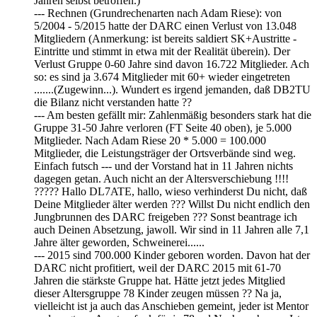
Jahren selbst betroffen.)
--- Rechnen (Grundrechenarten nach Adam Riese): von
5/2004 - 5/2015 hatte der DARC einen Verlust von 13.048
Mitgliedern (Anmerkung: ist bereits saldiert SK+Austritte -
Eintritte und stimmt in etwa mit der Realität überein). Der
Verlust Gruppe 0-60 Jahre sind davon 16.722 Mitglieder. Ach
so: es sind ja 3.674 Mitglieder mit 60+ wieder eingetreten
.......(Zugewinn...). Wundert es irgend jemanden, daß DB2TU
die Bilanz nicht verstanden hatte ??
--- Am besten gefällt mir: Zahlenmäßig besonders stark hat die
Gruppe 31-50 Jahre verloren (FT Seite 40 oben), je 5.000
Mitglieder. Nach Adam Riese 20 * 5.000 = 100.000
Mitglieder, die Leistungsträger der Ortsverbände sind weg.
Einfach futsch --- und der Vorstand hat in 11 Jahren nichts
dagegen getan. Auch nicht an der Altersverschiebung !!!!
????? Hallo DL7ATE, hallo, wieso verhinderst Du nicht, daß
Deine Mitglieder älter werden ??? Willst Du nicht endlich den
Jungbrunnen des DARC freigeben ??? Sonst beantrage ich
auch Deinen Absetzung, jawoll. Wir sind in 11 Jahren alle 7,1
Jahre älter geworden, Schweinerei......
--- 2015 sind 700.000 Kinder geboren worden. Davon hat der
DARC nicht profitiert, weil der DARC 2015 mit 61-70
Jahren die stärkste Gruppe hat. Hätte jetzt jedes Mitglied
dieser Altersgruppe 78 Kinder zeugen müssen ?? Na ja,
vielleicht ist ja auch das Anschieben gemeint, jeder ist Mentor