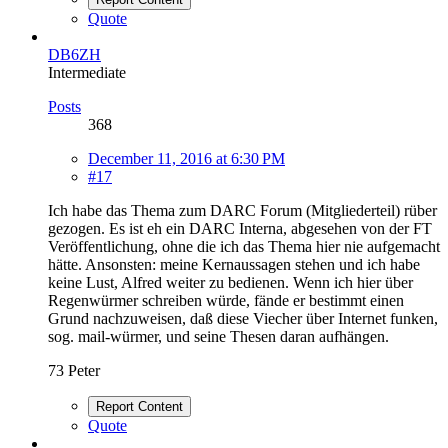
Quote
DB6ZH
Intermediate
Posts
368
December 11, 2016 at 6:30 PM
#17
Ich habe das Thema zum DARC Forum (Mitgliederteil) rüber
gezogen. Es ist eh ein DARC Interna, abgesehen von der FT
Veröffentlichung, ohne die ich das Thema hier nie aufgemacht
hätte. Ansonsten: meine Kernaussagen stehen und ich habe
keine Lust, Alfred weiter zu bedienen. Wenn ich hier über
Regenwürmer schreiben würde, fände er bestimmt einen
Grund nachzuweisen, daß diese Viecher über Internet funken,
sog. mail-würmer, und seine Thesen daran aufhängen.
73 Peter
Report Content
Quote