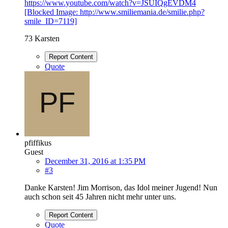
https://www.youtube.com/watch?v=JSUIQgEVDM4
[Blocked Image: http://www.smiliemania.de/smilie.php?
smile_ID=7119]
73 Karsten
Report Content
Quote
pfiffikus
Guest
December 31, 2016 at 1:35 PM
#3
Danke Karsten! Jim Morrison, das Idol meiner Jugend! Nun
auch schon seit 45 Jahren nicht mehr unter uns.
Report Content
Quote