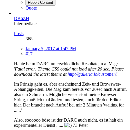
Report Content
Quote
DB6ZH
Intermediate
Posts
368
January 5, 2017 at 1:47 PM
#17
Heute beim DARC unterschiedliche Resultate, u.a. Msg:
'
Fatal error: Theme CSS could not load after 20 sec. Please
download the latest theme at
http://galleria.io/customer/
.
'
Im Prinzip geht es, aber anscheinend Zeit- und Browswer-
Abhängigkeiten. Die Msg kam bereits vor 20sec nach Aufruf,
also ein Schmarrn. Möglicherweise stört meine Browser
String, muß ich mal ändern und testen, auch für den Editor
hier. Der braucht nach Aufruf bei mir 2 Minuten 'waiting for
......'
Also, soooooo böse ist der DARC auch nicht, es ist halt ein
experimenteller Dienst ......
73 Peter