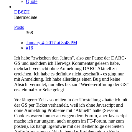
Quote
DB6ZH
Intermediate
Posts
368
January 4, 2017 at 8:48 PM
#16
Ich habe "zwischen den Jahren", also zur Pause der DARC-
GS und nachdem ich Herwigs Kommentar gelesen habe,
mehrfach versucht ohne Anmeldung DARC Aktuell zu
erreichen. Ich habe es definitiv nicht geschafft - es ging nur
mit Anmeldung. Ich habe allerdings einen Bug und keine
Absicht vermutet, nur alles bis zur "Wiedereröffnung der GS"
erst einmal zur Seite gelegt.
Vor längerer Zeit - so mitten in der Umstellung - hatte ich mit
der GS per Ticket verhandelt, weil ich ohne Javascript und
ohne Anmeldung Probleme mit "Aktuell" hatte (Session-
Cookies waren immer an wegen dem Forum, aber Javascript
mache ich nur ungern, auch ungern im FT-Forum, nur zum
posten). Es hängt irgendwie mit der Reihenfolge der Seiten-
Aufrufe zusammen. Wir haben das Problem nie zu Ende