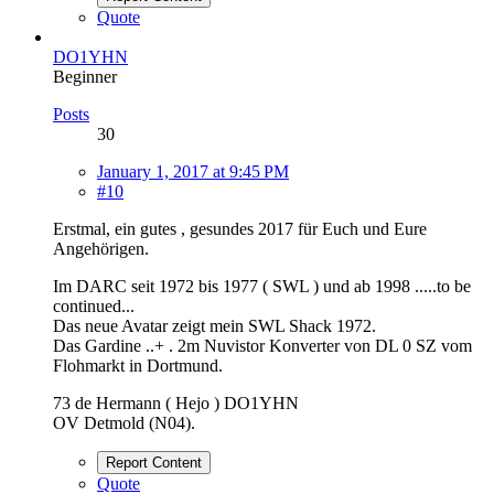
Quote
DO1YHN
Beginner
Posts
30
January 1, 2017 at 9:45 PM
#10
Erstmal, ein gutes , gesundes 2017 für Euch und Eure
Angehörigen.
Im DARC seit 1972 bis 1977 ( SWL ) und ab 1998 .....to be
continued...
Das neue Avatar zeigt mein SWL Shack 1972.
Das Gardine ..+ . 2m Nuvistor Konverter von DL 0 SZ vom
Flohmarkt in Dortmund.
73 de Hermann ( Hejo ) DO1YHN
OV Detmold (N04).
Report Content
Quote