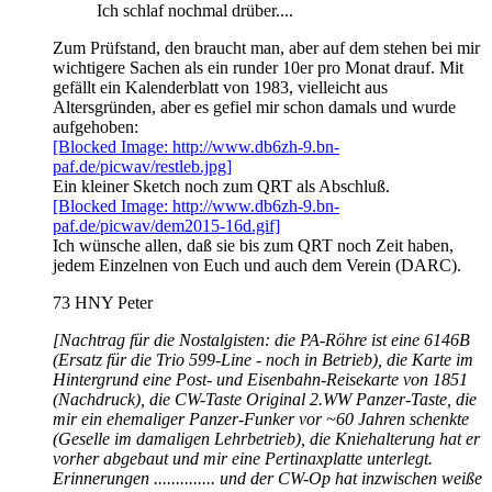
Ich schlaf nochmal drüber....
Zum Prüfstand, den braucht man, aber auf dem stehen bei mir
wichtigere Sachen als ein runder 10er pro Monat drauf. Mit
gefällt ein Kalenderblatt von 1983, vielleicht aus
Altersgründen, aber es gefiel mir schon damals und wurde
aufgehoben:
[Blocked Image: http://www.db6zh-9.bn-
paf.de/picwav/restleb.jpg]
Ein kleiner Sketch noch zum QRT als Abschluß.
[Blocked Image: http://www.db6zh-9.bn-
paf.de/picwav/dem2015-16d.gif]
Ich wünsche allen, daß sie bis zum QRT noch Zeit haben,
jedem Einzelnen von Euch und auch dem Verein (DARC).
73 HNY Peter
[Nachtrag für die Nostalgisten: die PA-Röhre ist eine 6146B
(Ersatz für die Trio 599-Line - noch in Betrieb), die Karte im
Hintergrund eine Post- und Eisenbahn-Reisekarte von 1851
(Nachdruck), die CW-Taste Original 2.WW Panzer-Taste, die
mir ein ehemaliger Panzer-Funker vor ~60 Jahren schenkte
(Geselle im damaligen Lehrbetrieb), die Kniehalterung hat er
vorher abgebaut und mir eine Pertinaxplatte unterlegt.
Erinnerungen .............. und der CW-Op hat inzwischen weiße