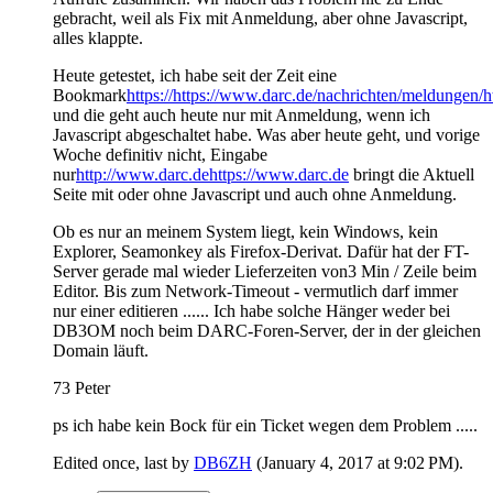
gebracht, weil als Fix mit Anmeldung, aber ohne Javascript,
alles klappte.
Heute getestet, ich habe seit der Zeit eine
Bookmark
https://https://www.darc.de/nachrichten/meldungen/
h
und die geht auch heute nur mit Anmeldung, wenn ich
Javascript abgeschaltet habe. Was aber heute geht, und vorige
Woche definitiv nicht, Eingabe
nur
http://www.darc.de
https://www.darc.de
bringt die Aktuell
Seite mit oder ohne Javascript und auch ohne Anmeldung.
Ob es nur an meinem System liegt, kein Windows, kein
Explorer, Seamonkey als Firefox-Derivat. Dafür hat der FT-
Server gerade mal wieder Lieferzeiten von3 Min / Zeile beim
Editor. Bis zum Network-Timeout - vermutlich darf immer
nur einer editieren ...... Ich habe solche Hänger weder bei
DB3OM noch beim DARC-Foren-Server, der in der gleichen
Domain läuft.
73 Peter
ps ich habe kein Bock für ein Ticket wegen dem Problem .....
Edited once, last by
DB6ZH
(
January 4, 2017 at 9:02 PM
).