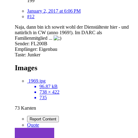
199
January 2, 2017 at 6:06 PM
#12
Naja, dann bin ich soweit wohl der Dienstälteste hier - und
natürlich in CW (anno 1969!). Im DARC als
Familienmitglied ...
Sender: FL200B
Empfänger: Eigenbau
Taste: Junker
Images
1969.jpg
96.87 kB
738 × 422
735
73 Karsten
Report Content
Quote