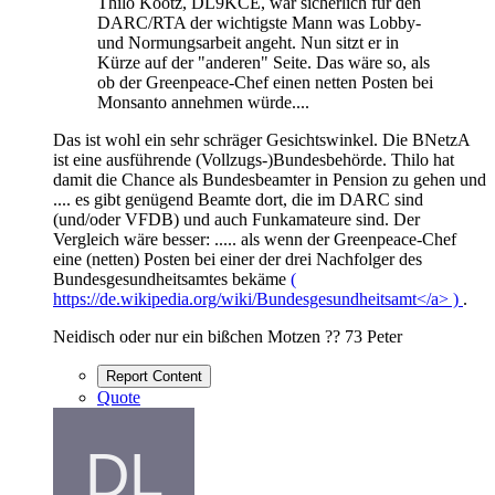
Thilo Kootz, DL9KCE, war sicherlich für den
DARC/RTA der wichtigste Mann was Lobby-
und Normungsarbeit angeht. Nun sitzt er in
Kürze auf der "anderen" Seite. Das wäre so, als
ob der Greenpeace-Chef einen netten Posten bei
Monsanto annehmen würde....
Das ist wohl ein sehr schräger Gesichtswinkel. Die BNetzA
ist eine ausführende (Vollzugs-)Bundesbehörde. Thilo hat
damit die Chance als Bundesbeamter in Pension zu gehen und
.... es gibt genügend Beamte dort, die im DARC sind
(und/oder VFDB) und auch Funkamateure sind. Der
Vergleich wäre besser: ..... als wenn der Greenpeace-Chef
eine (netten) Posten bei einer der drei Nachfolger des
Bundesgesundheitsamtes bekäme
(
https://de.wikipedia.org/wiki/Bundesgesundheitsamt</a> )
.
Neidisch oder nur ein bißchen Motzen ?? 73 Peter
Report Content
Quote