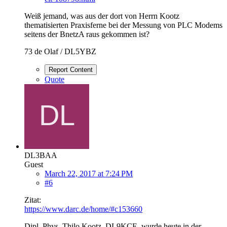
Weiß jemand, was aus der dort von Herrn Kootz
thematisierten Praxisferne bei der Messung von PLC Modems
seitens der BnetzA raus gekommen ist?
73 de Olaf / DL5YBZ
Report Content
Quote
DL3BAA
Guest
March 22, 2017 at 7:24 PM
#6
Zitat:
https://www.darc.de/home/#c153660
Dipl. Phys. Thilo Kootz, DL9KCE, wurde heute in der