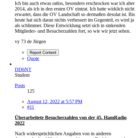
Ich bin auch etwas ratlos, besonders erschrocken war ich aber
2014, als ich in den ersten OV eintrat. Ich hatte wirklich nicht
erwartet, dass die OV Landschaft so dermaßen desolat ist. Bis
heute hat sich daran nichts verbessert im Gegenteil, es wird ja
als schlimmer. Diese Entwicklung setzt sich in sinkenden
Mitglieder- und Besucherzahlen fort, so wie wir jetzt sehen.
vy 73 de Jürgen
Report Content
Quote
DD6NT
Student
Posts
125
August 12, 2022 at 5:57 PM
#11
Überarbeitete Besucherzahlen von der 45. HamRadio
2022
Nach widersprüchlichen Angaben von in anderen