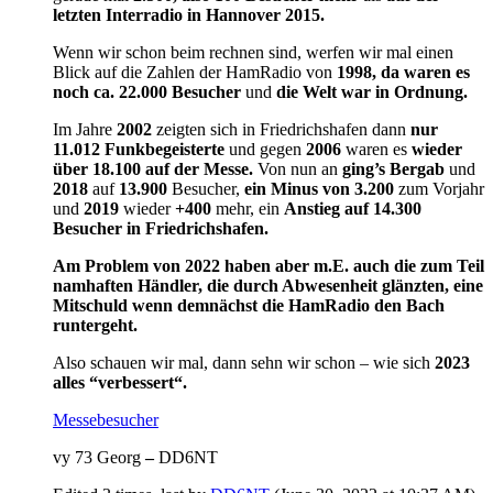
letzten Interradio in Hannover 2015.
Wenn wir schon beim rechnen sind, werfen wir mal einen
Blick auf die Zahlen der HamRadio von
1998, da waren es
noch ca. 22.000 Besucher
und
die Welt war in Ordnung.
Im Jahre
2002
zeigten sich in Friedrichshafen dann
nur
11.012 Funkbegeisterte
und gegen
2006
waren es
wieder
über 18.100 auf der Messe.
Von nun an
ging’s Bergab
und
2018
auf
13.900
Besucher,
ein Minus von 3.200
zum Vorjahr
und
2019
wieder
+400
mehr, ein
Anstieg auf 14.300
Besucher in Friedrichshafen.
Am Problem von 2022 haben aber m.E. auch die zum Teil
namhaften Händler, die durch Abwesenheit glänzten, eine
Mitschuld wenn demnächst die HamRadio den Bach
runtergeht.
Also schauen wir mal, dann sehn wir schon – wie sich
2023
alles “verbessert“.
Messebesucher
vy 73 Georg
–
DD6NT