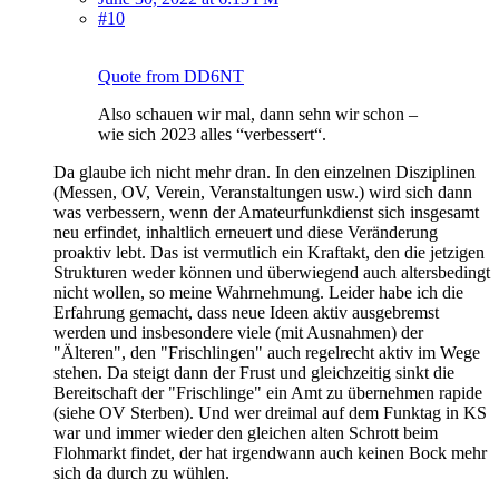
#10
Quote from DD6NT
Also schauen wir mal, dann sehn wir schon –
wie sich 2023 alles “verbessert“.
Da glaube ich nicht mehr dran. In den einzelnen Disziplinen
(Messen, OV, Verein, Veranstaltungen usw.) wird sich dann
was verbessern, wenn der Amateurfunkdienst sich insgesamt
neu erfindet, inhaltlich erneuert und diese Veränderung
proaktiv lebt. Das ist vermutlich ein Kraftakt, den die jetzigen
Strukturen weder können und überwiegend auch altersbedingt
nicht wollen, so meine Wahrnehmung. Leider habe ich die
Erfahrung gemacht, dass neue Ideen aktiv ausgebremst
werden und insbesondere viele (mit Ausnahmen) der
"Älteren", den "Frischlingen" auch regelrecht aktiv im Wege
stehen. Da steigt dann der Frust und gleichzeitig sinkt die
Bereitschaft der "Frischlinge" ein Amt zu übernehmen rapide
(siehe OV Sterben). Und wer dreimal auf dem Funktag in KS
war und immer wieder den gleichen alten Schrott beim
Flohmarkt findet, der hat irgendwann auch keinen Bock mehr
sich da durch zu wühlen.