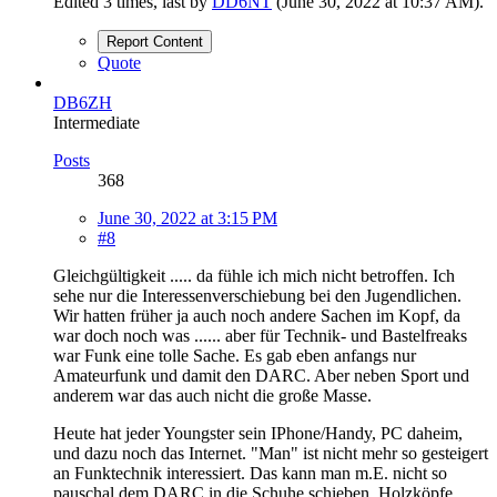
Edited 3 times, last by
DD6NT
(
June 30, 2022 at 10:37 AM
).
Report Content
Quote
DB6ZH
Intermediate
Posts
368
June 30, 2022 at 3:15 PM
#8
Gleichgültigkeit ..... da fühle ich mich nicht betroffen. Ich
sehe nur die Interessenverschiebung bei den Jugendlichen.
Wir hatten früher ja auch noch andere Sachen im Kopf, da
war doch noch was ...... aber für Technik- und Bastelfreaks
war Funk eine tolle Sache. Es gab eben anfangs nur
Amateurfunk und damit den DARC. Aber neben Sport und
anderem war das auch nicht die große Masse.
Heute hat jeder Youngster sein IPhone/Handy, PC daheim,
und dazu noch das Internet. "Man" ist nicht mehr so gesteigert
an Funktechnik interessiert. Das kann man m.E. nicht so
pauschal dem DARC in die Schuhe schieben. Holzköpfe