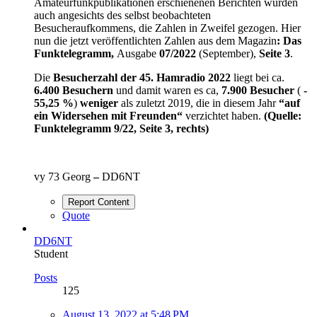
Amateurfunkpublikationen erschienenen Berichten wurden
auch angesichts des selbst beobachteten
Besucheraufkommens, die Zahlen in Zweifel gezogen. Hier
nun die jetzt veröffentlichten Zahlen aus dem Magazin
: Das
Funktelegramm,
Ausgabe
07/2022
(September),
Seite 3
.
Die
Besucherzahl der 45. Hamradio 2022
liegt bei ca.
6.400 Besuchern
und damit waren es ca,
7.900 Besucher
(
-
55,25
%
)
weniger
als zuletzt 2019, die in diesem Jahr
“auf
ein Widersehen mit Freunden“
verzichtet haben.
(Quelle:
Funktelegramm 9/22, Seite 3, rechts)
vy 73 Georg
–
DD6NT
Report Content
Quote
DD6NT
Student
Posts
125
August 13, 2022 at 5:48 PM