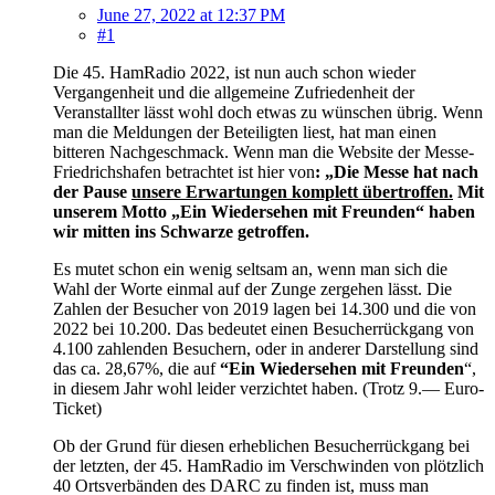
June 27, 2022 at 12:37 PM
#1
Die 45. HamRadio 2022, ist nun auch schon wieder
Vergangenheit und die allgemeine Zufriedenheit der
Veranstallter lässt wohl doch etwas zu wünschen übrig. Wenn
man die Meldungen der Beteiligten liest, hat man einen
bitteren Nachgeschmack. Wenn man die Website der Messe-
Friedrichshafen betrachtet ist hier von
: „Die Messe hat nach
der Pause
unsere Erwartungen komplett übertroffen.
Mit
unserem Motto „Ein Wiedersehen mit Freunden“ haben
wir mitten ins Schwarze getroffen.
Es mutet schon ein wenig seltsam an, wenn man sich die
Wahl der Worte einmal auf der Zunge zergehen lässt. Die
Zahlen der Besucher von 2019 lagen bei 14.300 und die von
2022 bei 10.200. Das bedeutet einen Besucherrückgang von
4.100 zahlenden Besuchern, oder in anderer Darstellung sind
das ca. 28,67%, die auf
“Ein
Wiedersehen mit Freunden
“,
in diesem Jahr wohl leider verzichtet haben. (Trotz 9.— Euro-
Ticket)
Ob der Grund für diesen erheblichen Besucherrückgang bei
der letzten, der 45. HamRadio im Verschwinden von plötzlich
40 Ortsverbänden des DARC zu finden ist, muss man