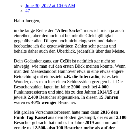
June 30, 2022 at 10:05 AM
#7
Hallo Juergen,
in die lange Reihe der
“Alten Säcke“
muss ich mich ja auch
einreihen, aber dennoch hat bei mir die Gleichgültigkeit
gegenüber allen Dingen noch nicht eingesetzt und daher
beobachte ich die gegenwärtigen Zahlen sehr genau und
behalte daher auch den Überblick, jedenfalls über das Meiste.
Dein Gedankengang zur
CeBit
ist natürlich gar nicht so
abwegig, wie man auf den ersten Blick meinen könnte. Wenn
man den Messestandort Hannover etwa in eine etwas engere
Betrachtung mit einbezieht
z.B. die Interradio
, ist es kein
Wunder, dass man hier einen Schlussstrich gezogen hat. Die
Besucherzahlen lagen im Jahre
2000
noch bei
4.000
Funkinteressierten und sind bis zu den Jahren
2014/15
auf
jeweils
2.400
Besucher abgesunken. In diesen
15 Jahren
waren es
40% weniger
Besucher.
Mit großen Vorschusslorbeeren hatte man dann
2016 den
Funk-Tag Kassel
aus dem Boden gestampft, der es auf
2.100
Besucher gebracht hat und es im Jahre
2019
auch nur auf
gerade mal
2.500, also 100 Besucher mehr
als
auf der