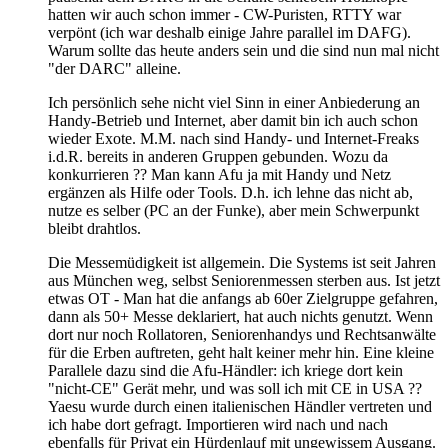
hatten wir auch schon immer - CW-Puristen, RTTY war
verpönt (ich war deshalb einige Jahre parallel im DAFG).
Warum sollte das heute anders sein und die sind nun mal nicht
"der DARC" alleine.
Ich persönlich sehe nicht viel Sinn in einer Anbiederung an
Handy-Betrieb und Internet, aber damit bin ich auch schon
wieder Exote. M.M. nach sind Handy- und Internet-Freaks
i.d.R. bereits in anderen Gruppen gebunden. Wozu da
konkurrieren ?? Man kann Afu ja mit Handy und Netz
ergänzen als Hilfe oder Tools. D.h. ich lehne das nicht ab,
nutze es selber (PC an der Funke), aber mein Schwerpunkt
bleibt drahtlos.
Die Messemüdigkeit ist allgemein. Die Systems ist seit Jahren
aus München weg, selbst Seniorenmessen sterben aus. Ist jetzt
etwas OT - Man hat die anfangs ab 60er Zielgruppe gefahren,
dann als 50+ Messe deklariert, hat auch nichts genutzt. Wenn
dort nur noch Rollatoren, Seniorenhandys und Rechtsanwälte
für die Erben auftreten, geht halt keiner mehr hin. Eine kleine
Parallele dazu sind die Afu-Händler: ich kriege dort kein
"nicht-CE" Gerät mehr, und was soll ich mit CE in USA ??
Yaesu wurde durch einen italienischen Händler vertreten und
ich habe dort gefragt. Importieren wird nach und nach
ebenfalls für Privat ein Hürdenlauf mit ungewissem Ausgang.