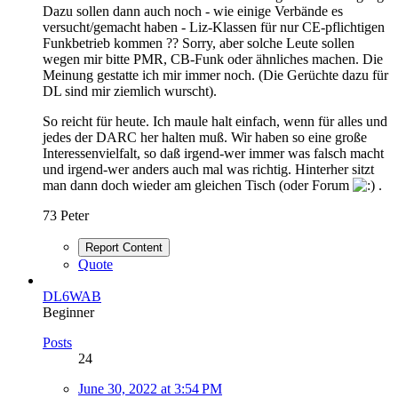
Dazu sollen dann auch noch - wie einige Verbände es
versucht/gemacht haben - Liz-Klassen für nur CE-pflichtigen
Funkbetrieb kommen ?? Sorry, aber solche Leute sollen
wegen mir bitte PMR, CB-Funk oder ähnliches machen. Die
Meinung gestatte ich mir immer noch. (Die Gerüchte dazu für
DL sind mir ziemlich wurscht).
So reicht für heute. Ich maule halt einfach, wenn für alles und
jedes der DARC her halten muß. Wir haben so eine große
Interessenvielfalt, so daß irgend-wer immer was falsch macht
und irgend-wer anders auch mal was richtig. Hinterher sitzt
man dann doch wieder am gleichen Tisch (oder Forum
.
73 Peter
Report Content
Quote
DL6WAB
Beginner
Posts
24
June 30, 2022 at 3:54 PM