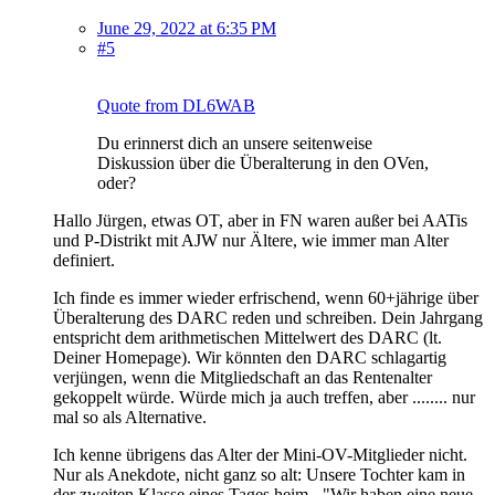
June 29, 2022 at 6:35 PM
#5
Quote from DL6WAB
Du erinnerst dich an unsere seitenweise
Diskussion über die Überalterung in den OVen,
oder?
Hallo Jürgen, etwas OT, aber in FN waren außer bei AATis
und P-Distrikt mit AJW nur Ältere, wie immer man Alter
definiert.
Ich finde es immer wieder erfrischend, wenn 60+jährige über
Überalterung des DARC reden und schreiben. Dein Jahrgang
entspricht dem arithmetischen Mittelwert des DARC (lt.
Deiner Homepage). Wir könnten den DARC schlagartig
verjüngen, wenn die Mitgliedschaft an das Rentenalter
gekoppelt würde. Würde mich ja auch treffen, aber ........ nur
mal so als Alternative.
Ich kenne übrigens das Alter der Mini-OV-Mitglieder nicht.
Nur als Anekdote, nicht ganz so alt: Unsere Tochter kam in
der zweiten Klasse eines Tages heim - "Wir haben eine neue