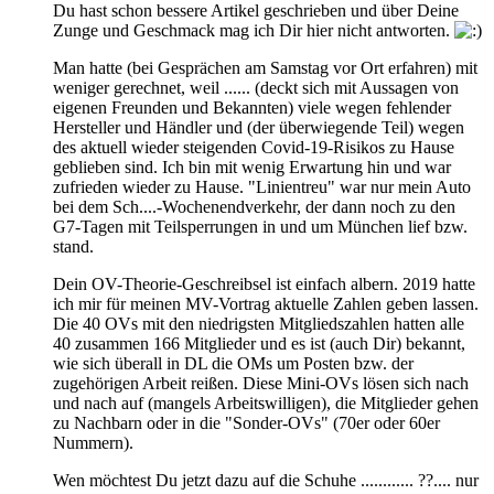
Du hast schon bessere Artikel geschrieben und über Deine
Zunge und Geschmack mag ich Dir hier nicht antworten.
Man hatte (bei Gesprächen am Samstag vor Ort erfahren) mit
weniger gerechnet, weil ...... (deckt sich mit Aussagen von
eigenen Freunden und Bekannten) viele wegen fehlender
Hersteller und Händler und (der überwiegende Teil) wegen
des aktuell wieder steigenden Covid-19-Risikos zu Hause
geblieben sind. Ich bin mit wenig Erwartung hin und war
zufrieden wieder zu Hause. "Linientreu" war nur mein Auto
bei dem Sch....-Wochenendverkehr, der dann noch zu den
G7-Tagen mit Teilsperrungen in und um München lief bzw.
stand.
Dein OV-Theorie-Geschreibsel ist einfach albern. 2019 hatte
ich mir für meinen MV-Vortrag aktuelle Zahlen geben lassen.
Die 40 OVs mit den niedrigsten Mitgliedszahlen hatten alle
40 zusammen 166 Mitglieder und es ist (auch Dir) bekannt,
wie sich überall in DL die OMs um Posten bzw. der
zugehörigen Arbeit reißen. Diese Mini-OVs lösen sich nach
und nach auf (mangels Arbeitswilligen), die Mitglieder gehen
zu Nachbarn oder in die "Sonder-OVs" (70er oder 60er
Nummern).
Wen möchtest Du jetzt dazu auf die Schuhe ............ ??.... nur