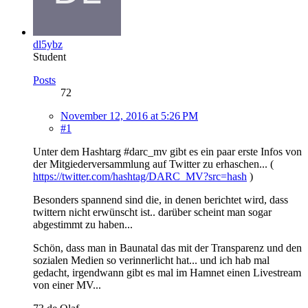
dl5ybz
Student
Posts
72
November 12, 2016 at 5:26 PM
#1
Unter dem Hashtarg #darc_mv gibt es ein paar erste Infos von
der Mitgiederversammlung auf Twitter zu erhaschen... (
https://twitter.com/hashtag/DARC_MV?src=hash
)
Besonders spannend sind die, in denen berichtet wird, dass
twittern nicht erwünscht ist.. darüber scheint man sogar
abgestimmt zu haben...
Schön, dass man in Baunatal das mit der Transparenz und den
sozialen Medien so verinnerlicht hat... und ich hab mal
gedacht, irgendwann gibt es mal im Hamnet einen Livestream
von einer MV...