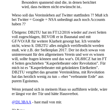
Besonders spannend sind die, in denen berichtet
wird, dass twittern nicht erwünscht ist..
Wieso soll das Vereinsleben auf Twitter stattfinden ?? Muß ich
bei Twitter = Google = NSA unbedingt auch noch Accounts
haben ??
Übrigens: DB2TU hat im FT12/2016 wieder auf zwei Seiten
voll zugeschlagen, BEVOR er in Baunatal und mit
GF/VO/AR für weitere Klarheit gesorgt hat. Ich verstehe
nicht, wieso lt. DB2TU alles möglich veröffentlicht werden
muß, wie z.B. der Stellenplan 2017. Der ist doch sowas von
uninteressant für den allgemeinen Verein und wer es wissen
will, sollte fragen können und das war's. DL8HCZ hat im FT
4 Seiten geschrieben "Kasperletheater oder Revolution". Für
mich ist es "Kasperletheater mit gekränkten Eitelkeiten".
DB2TU vergiftet das gesamte Vereinsklima, mit Revolution
hat das herzlich wenig zu tun -- eher "verbrannte Erde" aus
purem Egoismus.
Wenn jemand sich in meinem Haus so aufführen würde, wäre
er längst vor der Tür und hätte Hausverbot.
@DL3BAA
- hast mail von mir.