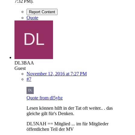
7:32 PM
).
Report Content
Quote
DL3BAA
Guest
November 12, 2016 at 7:27 PM
#7
Quote from dl5ybz
Lesen können hilft in der Tat oft weiter.. . das
gleiche gilt für's Denken.
DL5NAH == Mitglied ... im für Mitglieder
öffentlichen Teil der MV