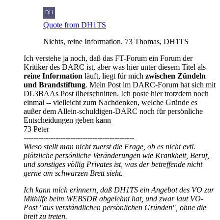
Quote from DH1TS
Nichts, reine Information. 73 Thomas, DH1TS
Ich verstehe ja noch, daß das FT-Forum ein Forum der
Kritiker des DARC ist, aber was hier unter diesem Titel als
reine Information
läuft, liegt für mich
zwischen Zündeln
und Brandstiftung
. Mein Post im DARC-Forum hat sich mit
DL3BAAs Post überschnitten. Ich poste hier trotzdem noch
einmal -- vielleicht zum Nachdenken, welche Gründe es
außer dem Allein-schuldigen-DARC noch für persönliche
Entscheidungen geben kann
73 Peter
---------------------------------------------
Wieso stellt man nicht zuerst die Frage, ob es nicht evtl.
plötzliche persönliche Veränderungen wie Krankheit, Beruf,
und sonstiges völlig Privates ist, was der betreffende nicht
gerne am schwarzen Brett sieht.
Ich kann mich erinnern, daß DH1TS ein Angebot des VO zur
Mithilfe beim WEBSDR abgelehnt hat, und zwar laut VO-
Post "aus verständlichen persönlichen Gründen", ohne die
breit zu treten.