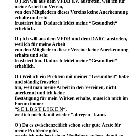
O ) Ich will aus dem VFDB e.V. austreten, weil ich für
meine Arbeit im Verein,
von den Mitgliedern dieses Vereins keine Anerkennung
erhalte und sehr
frustriert bin. Dadurch leidet meine “Gesundheit“
erheblich.
O ) Ich will aus dem VFDB und dem DARC austreten,
weil ich für meine Arbeit
von den Mitgliedern dieser Vereine keine Anerkennung
erhalte und sehr
frustriert bin. Dadurch leidet meine “Gesundheit“
erheblich.
O ) Weil ich ein Problem mit meiner “Gesundheit“ habe
und ständig frustriert
bin, weil man meine Arbeit in den Vereinen, nicht
anerkennt und ich keine
Bestätigung für mein Wirken erhalte, muss ich mich im
Forum immer
“
S E L B S T L I K E N
“,
weil ich mich damit wieder "abregen" kann.
O ) Da es zwischenzeitlich schon sehr gute Ärzte für
meine Probleme gibt,
werde ich mir jetzt einen Mediziner suchen, damit er