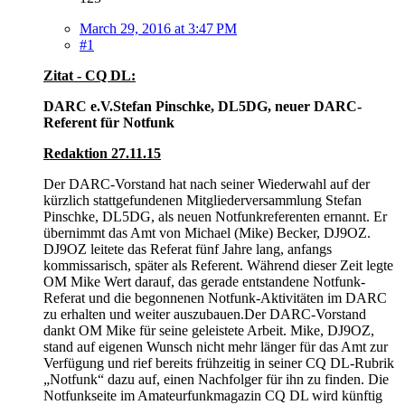
March 29, 2016 at 3:47 PM
#1
Zitat - CQ DL:
DARC e.V.Stefan Pinschke, DL5DG, neuer DARC-
Referent für Notfunk
Redaktion 27.11.15
Der DARC-Vorstand hat nach seiner Wiederwahl auf der
kürzlich stattgefundenen Mitgliederversammlung Stefan
Pinschke, DL5DG, als neuen Notfunkreferenten ernannt. Er
übernimmt das Amt von Michael (Mike) Becker, DJ9OZ.
DJ9OZ leitete das Referat fünf Jahre lang, anfangs
kommissarisch, später als Referent. Während dieser Zeit legte
OM Mike Wert darauf, das gerade entstandene Notfunk-
Referat und die begonnenen Notfunk-Aktivitäten im DARC
zu erhalten und weiter auszubauen.Der DARC-Vorstand
dankt OM Mike für seine geleistete Arbeit. Mike, DJ9OZ,
stand auf eigenen Wunsch nicht mehr länger für das Amt zur
Verfügung und rief bereits frühzeitig in seiner CQ DL-Rubrik
„Notfunk“ dazu auf, einen Nachfolger für ihn zu finden. Die
Notfunkseite im Amateurfunkmagazin CQ DL wird künftig