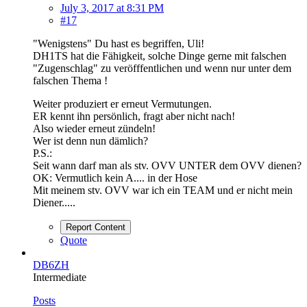
July 3, 2017 at 8:31 PM
#17
"Wenigstens" Du hast es begriffen, Uli!
DH1TS hat die Fähigkeit, solche Dinge gerne mit falschen
"Zugenschlag" zu veröfffentlichen und wenn nur unter dem
falschen Thema !
Weiter produziert er erneut Vermutungen.
ER kennt ihn persönlich, fragt aber nicht nach!
Also wieder erneut zündeln!
Wer ist denn nun dämlich?
P.S.:
Seit wann darf man als stv. OVV UNTER dem OVV dienen?
OK: Vermutlich kein A.... in der Hose
Mit meinem stv. OVV war ich ein TEAM und er nicht mein
Diener.....
Report Content
Quote
DB6ZH
Intermediate
Posts