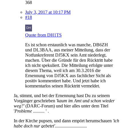
368
July 3, 2017 at 10:17 PM
#18
Quote from DH1TS
Es ist schon erstaunlich was manche, DB6ZH
und DL3BAA, aus meiner Mitteilung, dass der
Notfunkreferent DJ5KX sein Amt niederlegt,
machen. Über die Gründe für den Rücktritt habe
ich nicht spekuliert. Die Mitteilung erfolgte unter
diesem Thema, weil ich am 30.3.2016 die
Ernennung von DJ5KX aus fachlicher Sicht als
positiv kommentiert habe. Und jetzt habe ich
kommentarlos seinen Rücktritt vermeldet.
Ja, stimmt, und bei der Ernennung hast Du zu seinem
Vorgänger geschrieben
'kaum im Amt und schon wieder
weg?'
(DARC-Forum) und hier alles unter dem Titel
'
Probleme ..........
' .
In der Kirche pupsen, und dann empört herumschauen
'ich
habe doch nur gebetet'
............................