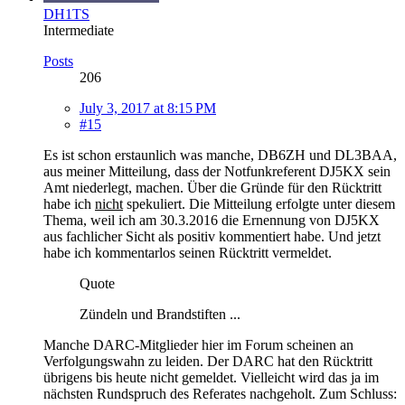
DH1TS
Intermediate
Posts
206
July 3, 2017 at 8:15 PM
#15
Es ist schon erstaunlich was manche, DB6ZH und DL3BAA,
aus meiner Mitteilung, dass der Notfunkreferent DJ5KX sein
Amt niederlegt, machen. Über die Gründe für den Rücktritt
habe ich
nicht
spekuliert. Die Mitteilung erfolgte unter diesem
Thema, weil ich am 30.3.2016 die Ernennung von DJ5KX
aus fachlicher Sicht als positiv kommentiert habe. Und jetzt
habe ich kommentarlos seinen Rücktritt vermeldet.
Quote
Zündeln und Brandstiften ...
Manche DARC-Mitglieder hier im Forum scheinen an
Verfolgungswahn zu leiden. Der DARC hat den Rücktritt
übrigens bis heute nicht gemeldet. Vielleicht wird das ja im
nächsten Rundspruch des Referates nachgeholt. Zum Schluss: