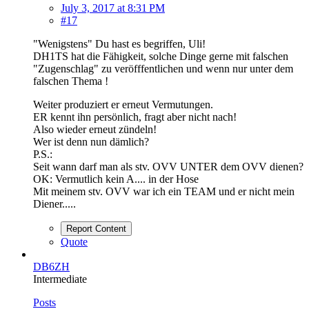
July 3, 2017 at 8:31 PM
#17
"Wenigstens" Du hast es begriffen, Uli!
DH1TS hat die Fähigkeit, solche Dinge gerne mit falschen
"Zugenschlag" zu veröfffentlichen und wenn nur unter dem
falschen Thema !
Weiter produziert er erneut Vermutungen.
ER kennt ihn persönlich, fragt aber nicht nach!
Also wieder erneut zündeln!
Wer ist denn nun dämlich?
P.S.:
Seit wann darf man als stv. OVV UNTER dem OVV dienen?
OK: Vermutlich kein A.... in der Hose
Mit meinem stv. OVV war ich ein TEAM und er nicht mein
Diener.....
Report Content
Quote
DB6ZH
Intermediate
Posts