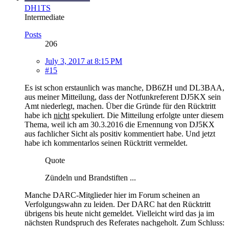
DH1TS
Intermediate
Posts
206
July 3, 2017 at 8:15 PM
#15
Es ist schon erstaunlich was manche, DB6ZH und DL3BAA,
aus meiner Mitteilung, dass der Notfunkreferent DJ5KX sein
Amt niederlegt, machen. Über die Gründe für den Rücktritt
habe ich
nicht
spekuliert. Die Mitteilung erfolgte unter diesem
Thema, weil ich am 30.3.2016 die Ernennung von DJ5KX
aus fachlicher Sicht als positiv kommentiert habe. Und jetzt
habe ich kommentarlos seinen Rücktritt vermeldet.
Quote
Zündeln und Brandstiften ...
Manche DARC-Mitglieder hier im Forum scheinen an
Verfolgungswahn zu leiden. Der DARC hat den Rücktritt
übrigens bis heute nicht gemeldet. Vielleicht wird das ja im
nächsten Rundspruch des Referates nachgeholt. Zum Schluss: