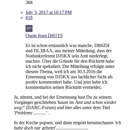
368
July 3, 2017 at 10:17 PM
#18
Quote from DH1TS
Es ist schon erstaunlich was manche, DB6ZH
und DL3BAA, aus meiner Mitteilung, dass der
Notfunkreferent DJ5KX sein Amt niederlegt,
machen. Über die Gründe für den Rücktritt habe
ich nicht spekuliert. Die Mitteilung erfolgte unter
diesem Thema, weil ich am 30.3.2016 die
Ernennung von DJ5KX aus fachlicher Sicht als
positiv kommentiert habe. Und jetzt habe ich
kommentarlos seinen Rücktritt vermeldet.
Ja, stimmt, und bei der Ernennung hast Du zu seinem
Vorgänger geschrieben
'kaum im Amt und schon wieder
weg?'
(DARC-Forum) und hier alles unter dem Titel
'
Probleme ..........
' .
In der Kirche pupsen, und dann empört herumschauen
'ich
habe doch nur gebetet'
............................