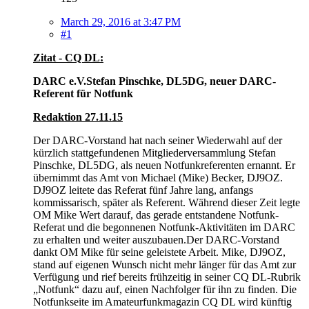
March 29, 2016 at 3:47 PM
#1
Zitat - CQ DL:
DARC e.V.Stefan Pinschke, DL5DG, neuer DARC-
Referent für Notfunk
Redaktion 27.11.15
Der DARC-Vorstand hat nach seiner Wiederwahl auf der
kürzlich stattgefundenen Mitgliederversammlung Stefan
Pinschke, DL5DG, als neuen Notfunkreferenten ernannt. Er
übernimmt das Amt von Michael (Mike) Becker, DJ9OZ.
DJ9OZ leitete das Referat fünf Jahre lang, anfangs
kommissarisch, später als Referent. Während dieser Zeit legte
OM Mike Wert darauf, das gerade entstandene Notfunk-
Referat und die begonnenen Notfunk-Aktivitäten im DARC
zu erhalten und weiter auszubauen.Der DARC-Vorstand
dankt OM Mike für seine geleistete Arbeit. Mike, DJ9OZ,
stand auf eigenen Wunsch nicht mehr länger für das Amt zur
Verfügung und rief bereits frühzeitig in seiner CQ DL-Rubrik
„Notfunk“ dazu auf, einen Nachfolger für ihn zu finden. Die
Notfunkseite im Amateurfunkmagazin CQ DL wird künftig