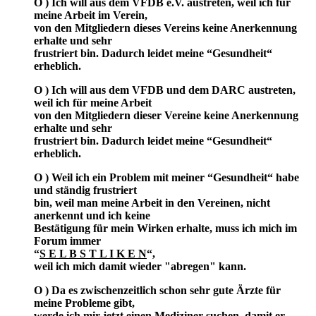
O ) Ich will aus dem VFDB e.V. austreten, weil ich für
meine Arbeit im Verein,
von den Mitgliedern dieses Vereins keine Anerkennung
erhalte und sehr
frustriert bin. Dadurch leidet meine “Gesundheit“
erheblich.
O ) Ich will aus dem VFDB und dem DARC austreten,
weil ich für meine Arbeit
von den Mitgliedern dieser Vereine keine Anerkennung
erhalte und sehr
frustriert bin. Dadurch leidet meine “Gesundheit“
erheblich.
O ) Weil ich ein Problem mit meiner “Gesundheit“ habe
und ständig frustriert
bin, weil man meine Arbeit in den Vereinen, nicht
anerkennt und ich keine
Bestätigung für mein Wirken erhalte, muss ich mich im
Forum immer
“
S E L B S T L I K E N
“,
weil ich mich damit wieder "abregen" kann.
O ) Da es zwischenzeitlich schon sehr gute Ärzte für
meine Probleme gibt,
werde ich mir jetzt einen Mediziner suchen, damit er