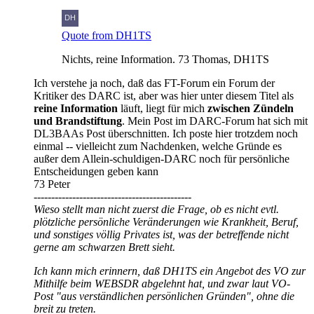
Quote from DH1TS
Nichts, reine Information. 73 Thomas, DH1TS
Ich verstehe ja noch, daß das FT-Forum ein Forum der
Kritiker des DARC ist, aber was hier unter diesem Titel als
reine Information
läuft, liegt für mich
zwischen Zündeln
und Brandstiftung
. Mein Post im DARC-Forum hat sich mit
DL3BAAs Post überschnitten. Ich poste hier trotzdem noch
einmal -- vielleicht zum Nachdenken, welche Gründe es
außer dem Allein-schuldigen-DARC noch für persönliche
Entscheidungen geben kann
73 Peter
---------------------------------------------
Wieso stellt man nicht zuerst die Frage, ob es nicht evtl.
plötzliche persönliche Veränderungen wie Krankheit, Beruf,
und sonstiges völlig Privates ist, was der betreffende nicht
gerne am schwarzen Brett sieht.
Ich kann mich erinnern, daß DH1TS ein Angebot des VO zur
Mithilfe beim WEBSDR abgelehnt hat, und zwar laut VO-
Post "aus verständlichen persönlichen Gründen", ohne die
breit zu treten.