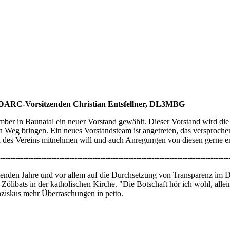
DARC-Vorsitzenden Christian Entsfellner, DL3MBG
er in Baunatal ein neuer Vorstand gewählt. Dieser Vorstand wird die
n Weg bringen. Ein neues Vorstandsteam ist angetreten, das versproche
en des Vereins mitnehmen will und auch Anregungen von diesen gerne e
-----------------------------------------------------------------------------------------
kommenden Jahre und vor allem auf die Durchsetzung von Transparenz 
 Zölibats in der katholischen Kirche. "Die Botschaft hör ich wohl, allei
nziskus mehr Überraschungen in petto.