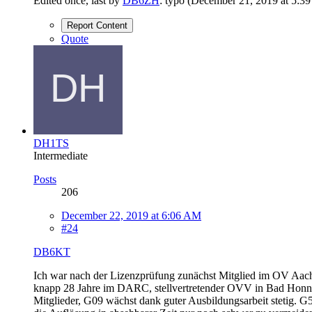
Edited once, last by
DB6ZH
: typo (
December 21, 2019 at 5:3
Report Content
Quote
DH1TS
Intermediate
Posts
206
December 22, 2019 at 6:06 AM
#24
DB6KT
Ich war nach der Lizenzprüfung zunächst Mitglied im OV Aac
knapp 28 Jahre im DARC, stellvertretender OVV in Bad Honne
Mitglieder, G09 wächst dank guter Ausbildungsarbeit stetig. G