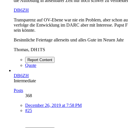
die Auflösung in absehbarer Zeit nur noch schwer zu vermeiden
DB6ZH
Transparenz auf OV-Ebene war nie ein Problem, aber schon auf
verfolge die Entwicklung im DARC aber mit Interesse. Papst Fra
sein könnte.
Besinnliche Feiertage allerseits und alles Gute im Neuen Jahr
Thomas, DH1TS
Report Content
Quote
DB6ZH
Intermediate
Posts
368
December 26, 2019 at 7:58 PM
#25