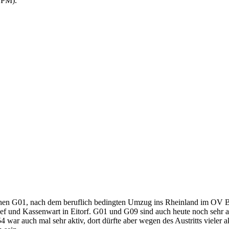
9 PM
).
hen G01, nach dem beruflich bedingten Umzug ins Rheinland im OV B
f und Kassenwart in Eitorf. G01 und G09 sind auch heute noch sehr
54 war auch mal sehr aktiv, dort dürfte aber wegen des Austritts vie