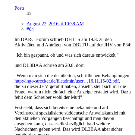
Posts
45
August 22, 2016 at 10:38 AM
#64
Im DARC-Forum schrieb DH1TS am 19.8. zu den
Aktivitäten und Anträgen von DB2TU auf der JHV von P34:
"Ich bin gespannt, ob und was sich daraus entwickelt."
und DL3BAA schrieb am 20.8. dort:
"Wenn man sich die detailierten, schriftlichen Behauptungen
http://ingo-strecker.de/fileadmin/user…16.11.15-02.pdf
,
die zu dieser JHV geführt haben, ansieht, stellt sich mir die
Frage, warum nicht einfach eine Anzeige erstattet wird. Dazu
fehlt dem Schreiber wohl der Mut!"
Fest steht, dass sich bereits eine bekannte und auf
Vereinsrecht spezialisierte süddeutsche Anwaltskanzlei mit
den aktuellen Vorgängen beschäftigt und man davon
ausgehen kann, dass es diesbezüglich bald weitere
Nachrichten geben wird. Das wird DL3BAA aber sicher
bereits alles wissen.