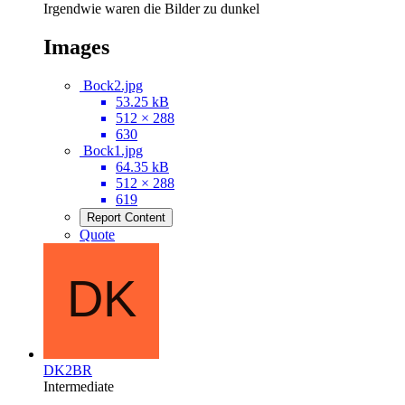
Irgendwie waren die Bilder zu dunkel
Images
Bock2.jpg
53.25 kB
512 × 288
630
Bock1.jpg
64.35 kB
512 × 288
619
Report Content
Quote
DK2BR
Intermediate