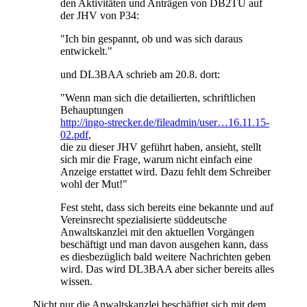
den Aktivitäten und Anträgen von DB2TU auf
der JHV von P34:
"Ich bin gespannt, ob und was sich daraus
entwickelt."
und DL3BAA schrieb am 20.8. dort:
"Wenn man sich die detailierten, schriftlichen
Behauptungen
http://ingo-strecker.de/fileadmin/user…16.11.15-
02.pdf
,
die zu dieser JHV geführt haben, ansieht, stellt
sich mir die Frage, warum nicht einfach eine
Anzeige erstattet wird. Dazu fehlt dem Schreiber
wohl der Mut!"
Fest steht, dass sich bereits eine bekannte und auf
Vereinsrecht spezialisierte süddeutsche
Anwaltskanzlei mit den aktuellen Vorgängen
beschäftigt und man davon ausgehen kann, dass
es diesbezüglich bald weitere Nachrichten geben
wird. Das wird DL3BAA aber sicher bereits alles
wissen.
Nicht nur die Anwaltskanzlei beschäftigt sich mit dem