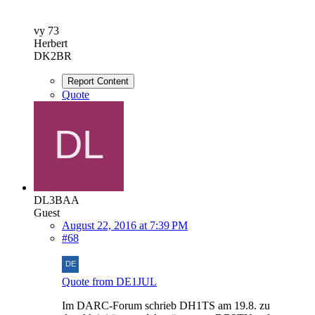
vy 73
Herbert
DK2BR
Report Content
Quote
DL3BAA
Guest
August 22, 2016 at 7:39 PM
#68
Quote from DE1JUL
Im DARC-Forum schrieb DH1TS am 19.8. zu