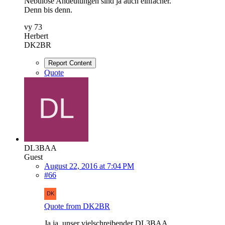
Nebulöse Andeutungen sind ja auch einfacher.
Denn bis denn.
vy 73
Herbert
DK2BR
Report Content
Quote
DL3BAA
Guest
August 22, 2016 at 7:04 PM
#66
Quote from DK2BR
Ja ja, unser vielschreibender DL3BAA.