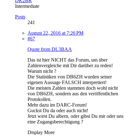
DK2BR
Intermediate
Posts
241
August 22, 2016 at 7:26 PM
#67
Quote from DL3BAA
Das ist hier NICHT das Forum, um über
Zahlenvergleiche mit Dir darüber zu reden!
Warum nicht ?
Die Statistiken von DB6ZH wurden seiner
eigenen Aussage FALSCH interpretiert!
Die meisten Zahlen stammen doch wohl nicht
von DB6ZH, sondern aus den veröffentlichen
Protokollen.
Mehr dazu im DARC-Forum!
Guckst Du da oder auch nicht!
Jetzt wirst Du albern, oder gibst Du mir oder uns
eine Zugangsberechtigung ?
Display More