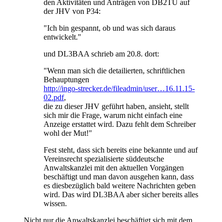
den Aktivitäten und Anträgen von DB2TU auf
der JHV von P34:
"Ich bin gespannt, ob und was sich daraus
entwickelt."
und DL3BAA schrieb am 20.8. dort:
"Wenn man sich die detailierten, schriftlichen
Behauptungen
http://ingo-strecker.de/fileadmin/user…16.11.15-
02.pdf
,
die zu dieser JHV geführt haben, ansieht, stellt
sich mir die Frage, warum nicht einfach eine
Anzeige erstattet wird. Dazu fehlt dem Schreiber
wohl der Mut!"
Fest steht, dass sich bereits eine bekannte und auf
Vereinsrecht spezialisierte süddeutsche
Anwaltskanzlei mit den aktuellen Vorgängen
beschäftigt und man davon ausgehen kann, dass
es diesbezüglich bald weitere Nachrichten geben
wird. Das wird DL3BAA aber sicher bereits alles
wissen.
Nicht nur die Anwaltskanzlei beschäftigt sich mit dem