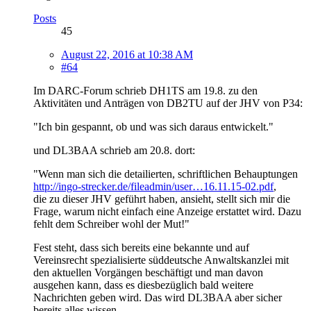
Posts
45
August 22, 2016 at 10:38 AM
#64
Im DARC-Forum schrieb DH1TS am 19.8. zu den
Aktivitäten und Anträgen von DB2TU auf der JHV von P34:
"Ich bin gespannt, ob und was sich daraus entwickelt."
und DL3BAA schrieb am 20.8. dort:
"Wenn man sich die detailierten, schriftlichen Behauptungen
http://ingo-strecker.de/fileadmin/user…16.11.15-02.pdf
,
die zu dieser JHV geführt haben, ansieht, stellt sich mir die
Frage, warum nicht einfach eine Anzeige erstattet wird. Dazu
fehlt dem Schreiber wohl der Mut!"
Fest steht, dass sich bereits eine bekannte und auf
Vereinsrecht spezialisierte süddeutsche Anwaltskanzlei mit
den aktuellen Vorgängen beschäftigt und man davon
ausgehen kann, dass es diesbezüglich bald weitere
Nachrichten geben wird. Das wird DL3BAA aber sicher
bereits alles wissen.