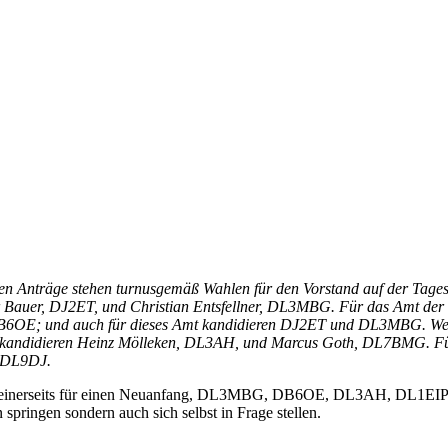
en Anträge stehen turnusgemäß Wahlen für den Vorstand auf der Tageso
Bauer, DJ2ET, und Christian Entsfellner, DL3MBG. Für das Amt der we
; und auch für dieses Amt kandidieren DJ2ET und DL3MBG. Weiterh
s kandidieren Heinz Mölleken, DL3AH, und Marcus Goth, DL7BMG. Für d
 DL9DJ.
eits für einen Neuanfang, DL3MBG, DB6OE, DL3AH, DL1EIP und D
springen sondern auch sich selbst in Frage stellen.