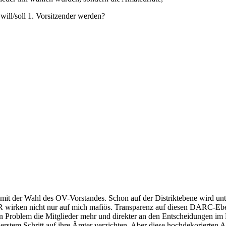
will/soll 1. Vorsitzender werden?
it der Wahl des OV-Vorstandes. Schon auf der Distriktebene wird un
R wirken nicht nur auf mich mafiös. Transparenz auf diesen DARC-Eb
n Problem die Mitglieder mehr und direkter an den Entscheidungen i
erstem Schritt auf ihre Ämter verzichten. Aber diese hochdekorier