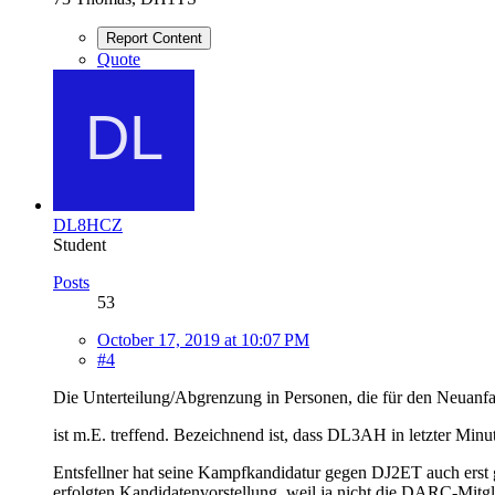
Report Content
Quote
DL8HCZ
Student
Posts
53
October 17, 2019 at 10:07 PM
#4
Die Unterteilung/Abgrenzung in Personen, die für den Neuanfan
ist m.E. treffend. Bezeichnend ist, dass DL3AH in letzter Mi
Entsfellner hat seine Kampfkandidatur gegen DJ2ET auch erst g
erfolgten Kandidatenvorstellung, weil ja nicht die DARC-Mitg