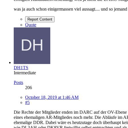
was ja auch schon einigermassen viel aussagt.... und so jemand 
Report Content
Quote
DH1TS
Intermediate
Posts
206
October 18, 2019 at 1:46 AM
#5
Die Rechte der Mitglieder enden im DARC auf der OV-Ebene m
eines ehemaligen AR-Mitgliedes noch mehr. Die Abläufe im A
ehemalige DDR. Dabei wäre es heutzutage doch überhaupt kei
wie DL3AH oder DK8VR freiwillig selbst entmachten und als 