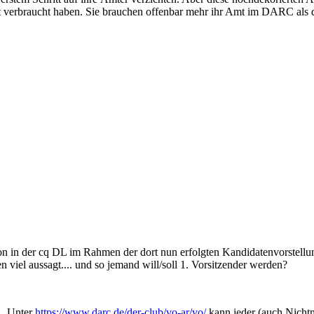
gst verbraucht haben. Sie brauchen offenbar mehr ihr Amt im DARC als
son in der cq DL im Rahmen der dort nun erfolgten Kandidatenvorstell
 viel aussagt.... und so jemand will/soll 1. Vorsitzender werden?
.. Unter
https://www.darc.de/der-club/vo-ar/vo/
kann jeder (auch Nichtm