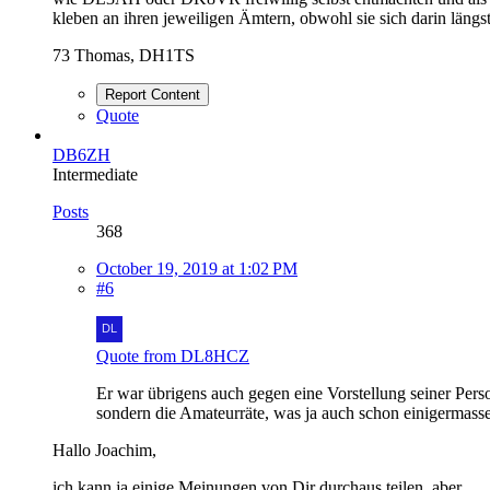
kleben an ihren jeweiligen Ämtern, obwohl sie sich darin län
73 Thomas, DH1TS
Report Content
Quote
DB6ZH
Intermediate
Posts
368
October 19, 2019 at 1:02 PM
#6
Quote from DL8HCZ
Er war übrigens auch gegen eine Vorstellung seiner Per
sondern die Amateurräte, was ja auch schon einigermassen
Hallo Joachim,
ich kann ja einige Meinungen von Dir durchaus teilen, aber .....