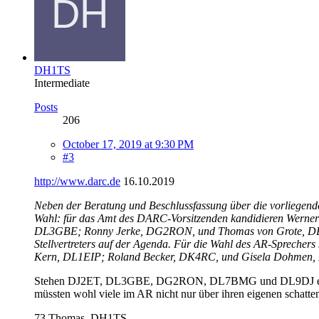
DH1TS
Intermediate
Posts
206
October 17, 2019 at 9:30 PM
#3
http://www.darc.de
16.10.2019
Neben der Beratung und Beschlussfassung über die vorliegend
Wahl: für das Amt des DARC-Vorsitzenden kandidieren Werner 
DL3GBE; Ronny Jerke, DG2RON, und Thomas von Grote, DB6OE
Stellvertreters auf der Agenda. Für die Wahl des AR-Sprecher
Kern, DL1EIP; Roland Becker, DK4RC, und Gisela Dohmen,
Stehen DJ2ET, DL3GBE, DG2RON, DL7BMG und DL9DJ einers
müssten wohl viele im AR nicht nur über ihren eigenen schatten 
73 Thomas, DH1TS