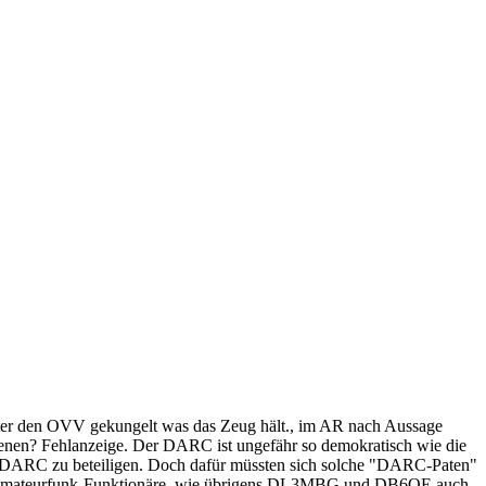
ter den OVV gekungelt was das Zeug hält., im AR nach Aussage
enen? Fehlanzeige. Der DARC ist ungefähr so demokratisch wie die
m DARC zu beteiligen. Doch dafür müssten sich solche "DARC-Paten"
ten Amateurfunk-Funktionäre, wie übrigens DL3MBG und DB6OE auch,